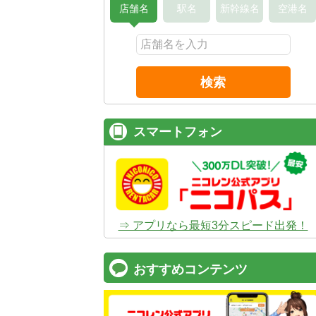
店舗名
駅名
新幹線名
空港名
検索
スマートフォン
⇒ アプリなら最短3分スピード出発！
おすすめコンテンツ