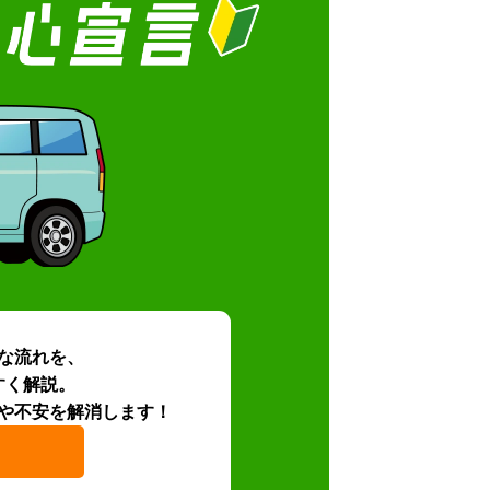
な流れを、
すく解説。
や不安を解消します！