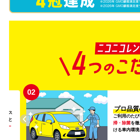
02
円〜
プロ品質
リンス
ご利用のたび
ること
掃・除菌
を徹
う
リー
ける車内環境