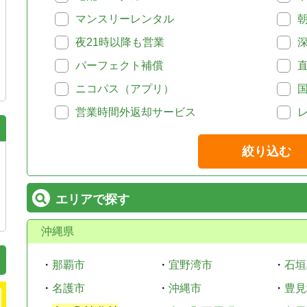
マンスリーレンタル
夜21時以降も営業
パーフェクト補償
ニコパス（アプリ）
営業時間外返却サービス
絞り込む
エリアで探す
沖縄県
・
那覇市
・
宜野湾市
・
石垣
・
名護市
・
沖縄市
・
豊見