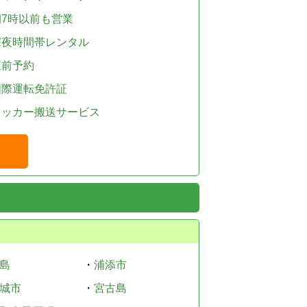
朝7時以前も営業
深夜時間帯レンタル
直前予約
国際運転免許証
レッカー搬送サービス
島
・
浦添市
城市
・
宮古島