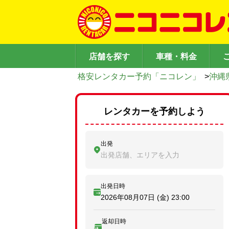
店舗を探す
車種・料金
格安レンタカー予約「ニコレン」
>
沖縄
レンタカーを予約しよう
出発
出発店舗、エリアを入力
出発日時
2026年08月07日 (金)
23:00
返却日時