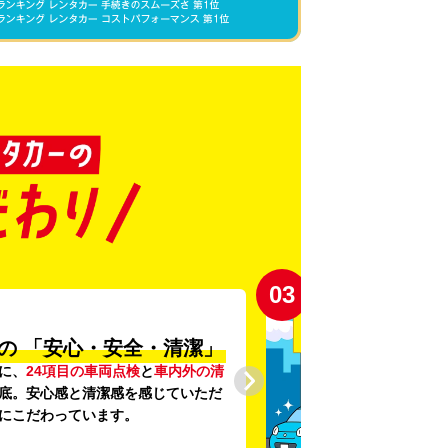
03
の
「安心・安全・清潔」
に、
24項目の車両点検
と
車内外の清
底。安心感と清潔感を感じていただ
にこだわっています。