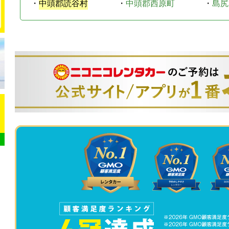
・
中頭郡読谷村
・
中頭郡西原町
・
島尻