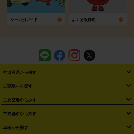
シーン別ガイド
よくある質問
都道府県から探す
・
北海道
・
青森県
・
岩手県
・
宮城県
・
秋田県
・
山形県
主要駅から探す
・
福島県
・
東京都
・
神奈川県
・
埼玉県
・
千葉県
・
茨城県
・
札幌駅
・
仙台駅
・
新宿駅
・
池袋駅
・
渋谷駅
・
東京駅
主要空港から探す
・
栃木県
・
群馬県
・
山梨県
・
愛知県
・
静岡県
・
岐阜県
・
横浜駅
・
川崎駅
・
大宮駅
・
西船橋駅
・
柏駅
・
名古屋駅
・
新千歳空港
・
仙台空港
主要都市から探す
・
長野県
・
新潟県
・
富山県
・
石川県
・
福井県
・
大阪府
・
大阪駅
・
難波駅
・
三宮駅
・
京都駅
・
広島駅
・
博多駅
・
成田空港
・
羽田空港
・
兵庫県
・
京都府
・
滋賀県
・
和歌山県
・
奈良県
・
三重県
・
札幌市
・
仙台市
車種から探す
・
熊本駅
・
那覇空港駅
・
中部国際空港セントレア
・
関西国際空港