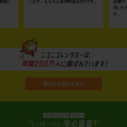
環境に
います。もちろん追加料金は0円です。
店舗で
用いた
す。
選ばれる理由を見る