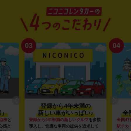
03
04
登録から4年未満の
潔」
新しい車がいっぱい♪
全
点検
と
登録から4年未満の新しいクルマ
を多数
全国47
心感と
導入し、快適な車両の提供を追求して
駅チカ