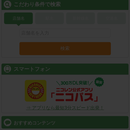
こだわり条件で検索
店舗名
駅名
新幹線名
空港名
検索
スマートフォン
⇒ アプリなら最短3分スピード出発！
おすすめコンテンツ