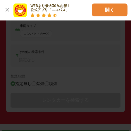
返却日時
WEBより最大30％お得！

2026年08月09日 (日)
18:00
開く
公式アプリ「ニコパス」
車両タイプ
コンパクトカー
その他の検索条件
指定なし
禁煙/喫煙
指定無し
禁煙
喫煙
レンタカーを検索する