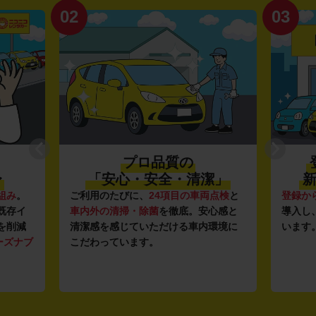
02
03
プロ品質の
〜
「安心・安全・清潔」
新
組み
。
ご利用のたびに、
24項目の車両点検
と
登録か
既存イ
車内外の清掃・除菌
を徹底。安心感と
導入し
を削減
清潔感を感じていただける車内環境に
います
ーズナブ
こだわっています。