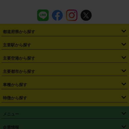
都道府県から探す
・
北海道
・
青森県
・
岩手県
・
宮城県
・
秋田県
・
山形県
主要駅から探す
・
福島県
・
東京都
・
神奈川県
・
埼玉県
・
千葉県
・
茨城県
・
札幌駅
・
仙台駅
・
新宿駅
・
池袋駅
・
渋谷駅
・
東京駅
主要空港から探す
・
栃木県
・
群馬県
・
山梨県
・
愛知県
・
静岡県
・
岐阜県
・
横浜駅
・
川崎駅
・
大宮駅
・
西船橋駅
・
柏駅
・
名古屋駅
・
新千歳空港
・
仙台空港
主要都市から探す
・
長野県
・
新潟県
・
富山県
・
石川県
・
福井県
・
大阪府
・
大阪駅
・
難波駅
・
三宮駅
・
京都駅
・
広島駅
・
博多駅
・
成田空港
・
羽田空港
・
兵庫県
・
京都府
・
滋賀県
・
和歌山県
・
奈良県
・
三重県
・
札幌市
・
仙台市
車種から探す
・
熊本駅
・
那覇空港駅
・
中部国際空港セントレア
・
関西国際空港
・
鳥取県
・
島根県
・
岡山県
・
広島県
・
山口県
・
徳島県
・
千葉市
・
さいたま市
・
軽自動車
・
コンパクトカー
・
ステーションワゴン・セダン
特徴から探す
・
大阪国際空港（伊丹空港）
・
神戸空港
・
香川県
・
愛媛県
・
高知県
・
福岡県
・
佐賀県
・
長崎県
・
横浜市
・
川崎市
・
ミニバン・ワンボックス
・
高級ミニバン・ワンボックス
・
SUV
・
岡山空港
・
徳島空港
・
ハイブリッド
・
宅配レンタカー
・
ETCカードレンタル
・
熊本県
・
大分県
・
宮崎県
・
鹿児島県
・
沖縄県
・
相模原市
・
新潟市
メニュー
・
軽トラック・商用バン
・
福岡空港
・
鹿児島空港
・
長期レンタル
・
深夜時間帯レンタル
・
免責補償プラス
・
静岡市
・
浜松市
・
・
トラック・バン
トップページ
・
はじめての方へ
・
ご利用案内
(タウンエースバン、ライトエースバン等)
企業情報
・
那覇空港
・
パーフェクト補償
・
スタッドレスタイヤ
・
直前予約