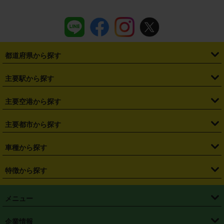
都道府県から探す
・
北海道
・
青森県
・
岩手県
・
宮城県
・
秋田県
・
山形県
主要駅から探す
・
福島県
・
東京都
・
神奈川県
・
埼玉県
・
千葉県
・
茨城県
・
札幌駅
・
仙台駅
・
新宿駅
・
池袋駅
・
渋谷駅
・
東京駅
主要空港から探す
・
栃木県
・
群馬県
・
山梨県
・
愛知県
・
静岡県
・
岐阜県
・
横浜駅
・
川崎駅
・
大宮駅
・
西船橋駅
・
柏駅
・
名古屋駅
・
新千歳空港
・
仙台空港
主要都市から探す
・
長野県
・
新潟県
・
富山県
・
石川県
・
福井県
・
大阪府
・
大阪駅
・
難波駅
・
三宮駅
・
京都駅
・
広島駅
・
博多駅
・
成田空港
・
羽田空港
・
兵庫県
・
京都府
・
滋賀県
・
和歌山県
・
奈良県
・
三重県
・
札幌市
・
仙台市
車種から探す
・
熊本駅
・
那覇空港駅
・
中部国際空港セントレア
・
関西国際空港
・
鳥取県
・
島根県
・
岡山県
・
広島県
・
山口県
・
徳島県
・
千葉市
・
さいたま市
・
軽自動車
・
コンパクトカー
・
ステーションワゴン・セダン
特徴から探す
・
大阪国際空港（伊丹空港）
・
神戸空港
・
香川県
・
愛媛県
・
高知県
・
福岡県
・
佐賀県
・
長崎県
・
横浜市
・
川崎市
・
ミニバン・ワンボックス
・
高級ミニバン・ワンボックス
・
SUV
・
岡山空港
・
徳島空港
・
ハイブリッド
・
宅配レンタカー
・
ETCカードレンタル
・
熊本県
・
大分県
・
宮崎県
・
鹿児島県
・
沖縄県
・
相模原市
・
新潟市
メニュー
・
軽トラック・商用バン
・
福岡空港
・
鹿児島空港
・
長期レンタル
・
深夜時間帯レンタル
・
免責補償プラス
・
静岡市
・
浜松市
・
・
トラック・バン
トップページ
・
はじめての方へ
・
ご利用案内
(タウンエースバン、ライトエースバン等)
企業情報
・
那覇空港
・
パーフェクト補償
・
スタッドレスタイヤ
・
直前予約