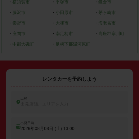
・
横須賀市
・
平塚市
・
鎌倉市
・
藤沢市
・
小田原市
・
茅ヶ崎市
・
秦野市
・
大和市
・
海老名市
・
座間市
・
南足柄市
・
高座郡寒川町
・
中郡大磯町
・
足柄下郡湯河原町
レンタカーを予約しよう
出発
出発店舗、エリアを入力
出発日時
2026年08月08日 (土)
13:00