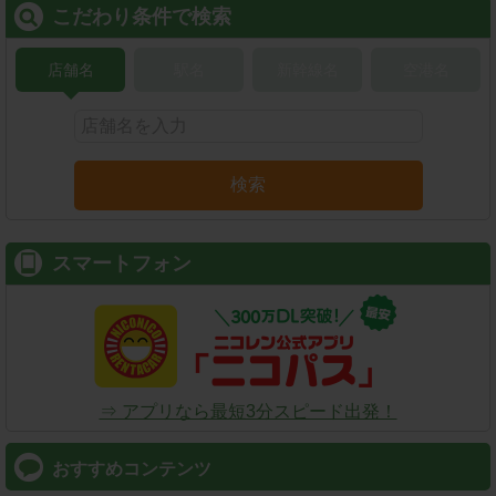
こだわり条件で検索
店舗名
駅名
新幹線名
空港名
検索
スマートフォン
⇒ アプリなら最短3分スピード出発！
おすすめコンテンツ