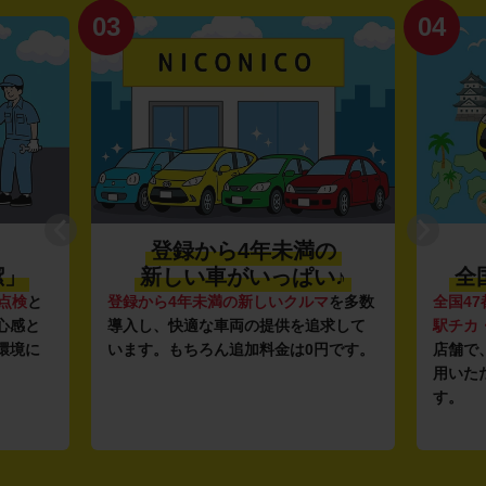
03
04
登録から4年未満の
潔」
新しい車がいっぱい♪
全
点検
と
登録から4年未満の新しいクルマ
を多数
全国47
心感と
導入し、快適な車両の提供を追求して
駅チカ
環境に
います。もちろん追加料金は0円です。
店舗で
用いた
す。