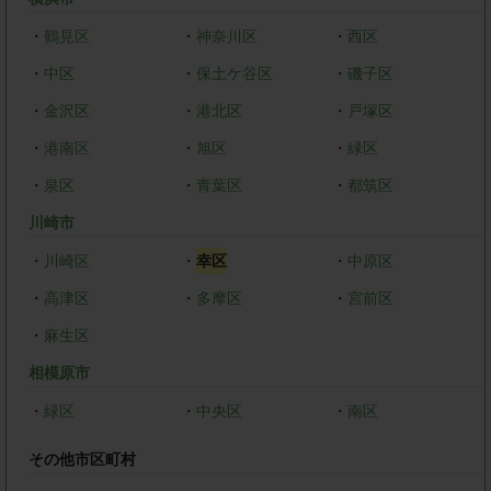
・
鶴見区
・
神奈川区
・
西区
・
中区
・
保土ケ谷区
・
磯子区
・
金沢区
・
港北区
・
戸塚区
・
港南区
・
旭区
・
緑区
・
泉区
・
青葉区
・
都筑区
川崎市
・
川崎区
・
幸区
・
中原区
・
高津区
・
多摩区
・
宮前区
・
麻生区
相模原市
・
緑区
・
中央区
・
南区
その他市区町村