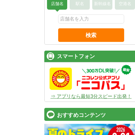
店舗名
駅名
新幹線名
空港名
検索
スマートフォン
⇒ アプリなら最短3分スピード出発！
おすすめコンテンツ