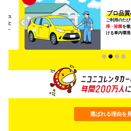
円〜
プロ品質
リンス
ご利用のたび
ること
掃・除菌
を徹
う
リー
ける車内環境
選ばれる理由を