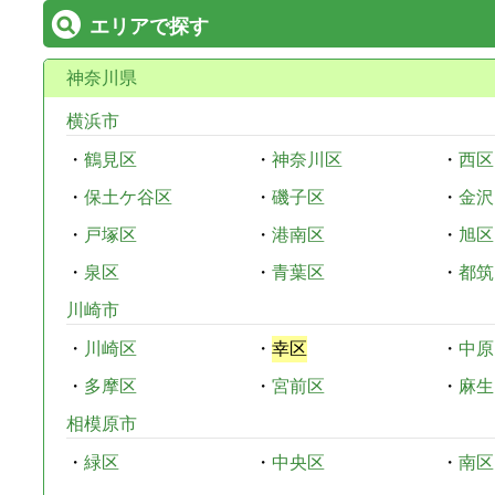
エリアで探す
神奈川県
横浜市
・
鶴見区
・
神奈川区
・
西区
・
保土ケ谷区
・
磯子区
・
金沢
・
戸塚区
・
港南区
・
旭区
・
泉区
・
青葉区
・
都筑
川崎市
・
川崎区
・
幸区
・
中原
・
多摩区
・
宮前区
・
麻生
相模原市
・
緑区
・
中央区
・
南区