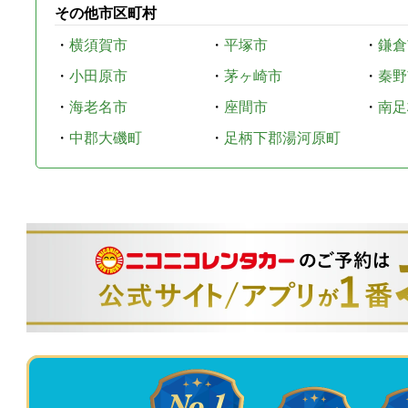
その他市区町村
・
横須賀市
・
平塚市
・
鎌倉
・
小田原市
・
茅ヶ崎市
・
秦野
・
海老名市
・
座間市
・
南足
・
中郡大磯町
・
足柄下郡湯河原町