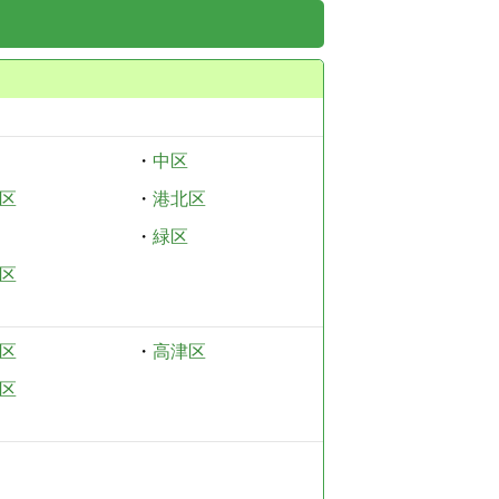
・
中区
区
・
港北区
・
緑区
区
区
・
高津区
区