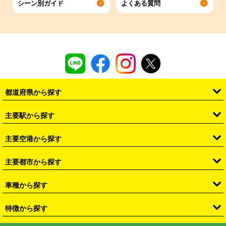
シーン別ガイド
よくある質問
都道府県から探す
・
北海道
・
青森県
・
岩手県
・
宮城県
・
秋田県
・
山形県
主要駅から探す
・
福島県
・
東京都
・
神奈川県
・
埼玉県
・
千葉県
・
茨城県
・
札幌駅
・
仙台駅
・
新宿駅
・
池袋駅
・
渋谷駅
・
東京駅
主要空港から探す
・
栃木県
・
群馬県
・
山梨県
・
愛知県
・
静岡県
・
岐阜県
・
横浜駅
・
川崎駅
・
大宮駅
・
西船橋駅
・
柏駅
・
名古屋駅
・
新千歳空港
・
仙台空港
主要都市から探す
・
長野県
・
新潟県
・
富山県
・
石川県
・
福井県
・
大阪府
・
大阪駅
・
難波駅
・
三宮駅
・
京都駅
・
広島駅
・
博多駅
・
成田空港
・
羽田空港
・
兵庫県
・
京都府
・
滋賀県
・
和歌山県
・
奈良県
・
三重県
・
札幌市
・
仙台市
車種から探す
・
熊本駅
・
那覇空港駅
・
中部国際空港セントレア
・
関西国際空港
・
鳥取県
・
島根県
・
岡山県
・
広島県
・
山口県
・
徳島県
・
千葉市
・
さいたま市
・
軽自動車
・
コンパクトカー
・
ステーションワゴン・セダン
特徴から探す
・
大阪国際空港（伊丹空港）
・
神戸空港
・
香川県
・
愛媛県
・
高知県
・
福岡県
・
佐賀県
・
長崎県
・
横浜市
・
川崎市
・
ミニバン・ワンボックス
・
高級ミニバン・ワンボックス
・
SUV
・
岡山空港
・
徳島空港