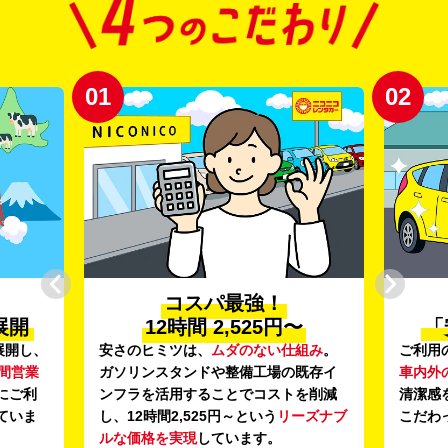
01
02
コスパ最強！
展開
12時間 2,525円〜
「
展開し、
安さのヒミツは、
ムダのない仕組み
。
ご利用
時間営業
ガソリンスタンドや整備工場の既存イ
車内外
にご利
ンフラを活用することでコストを削減
清潔感
ていま
し、12時間2,525円～という
リーズナブ
こだわ
ルな価格を実現
しています。