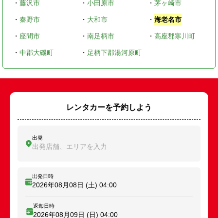
・
藤沢市
・
小田原市
・
茅ヶ崎市
・
秦野市
・
大和市
・
海老名市
・
座間市
・
南足柄市
・
高座郡寒川町
・
中郡大磯町
・
足柄下郡湯河原町
レンタカーを予約しよう
出発
出発店舗、エリアを入力
出発日時
2026年08月08日 (土)
04:00
返却日時
2026年08月09日 (日)
04:00