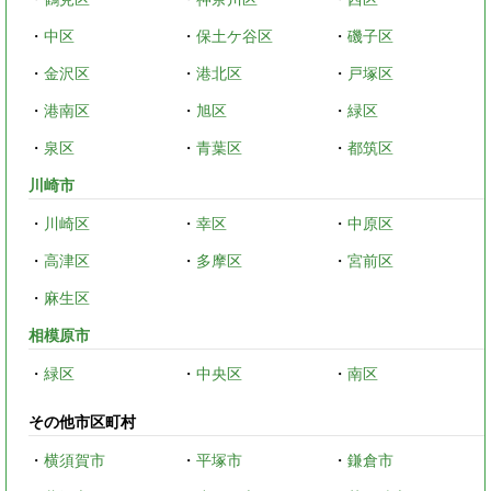
・
中区
・
保土ケ谷区
・
磯子区
・
金沢区
・
港北区
・
戸塚区
・
港南区
・
旭区
・
緑区
・
泉区
・
青葉区
・
都筑区
川崎市
・
川崎区
・
幸区
・
中原区
・
高津区
・
多摩区
・
宮前区
・
麻生区
相模原市
・
緑区
・
中央区
・
南区
その他市区町村
・
横須賀市
・
平塚市
・
鎌倉市