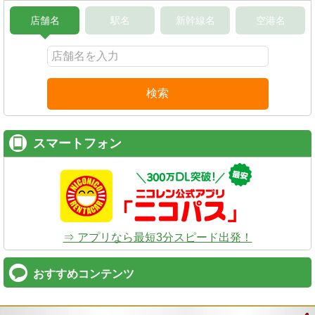
店舗名
駅名
新幹線名
空港名
検索
スマートフォン
⇒ アプリなら最短3分スピード出発！
おすすめコンテンツ