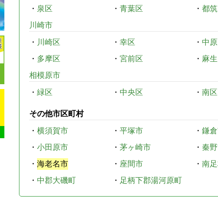
・
泉区
・
青葉区
・
都筑
川崎市
・
川崎区
・
幸区
・
中原
・
多摩区
・
宮前区
・
麻生
相模原市
・
緑区
・
中央区
・
南区
その他市区町村
・
横須賀市
・
平塚市
・
鎌倉
・
小田原市
・
茅ヶ崎市
・
秦野
・
海老名市
・
座間市
・
南足
・
中郡大磯町
・
足柄下郡湯河原町