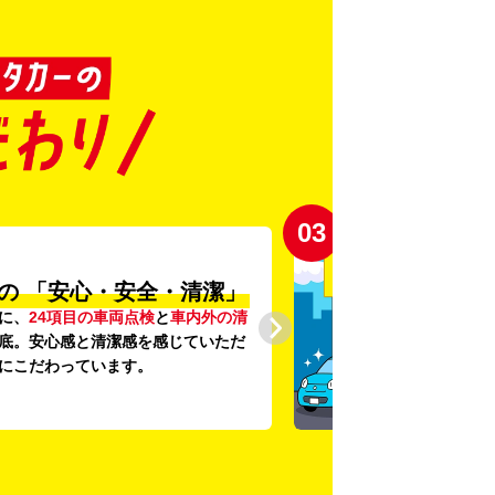
03
の
「安心・安全・清潔」
に、
24項目の車両点検
と
車内外の清
底。安心感と清潔感を感じていただ
にこだわっています。