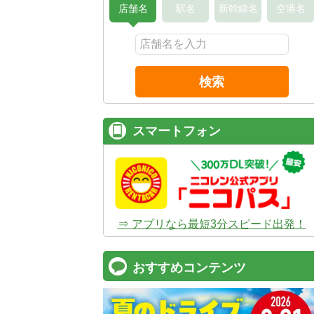
店舗名
駅名
新幹線名
空港名
検索
スマートフォン
⇒ アプリなら最短3分スピード出発！
おすすめコンテンツ