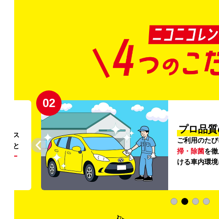
02
円〜
プロ品質
リンス
ご利用のたび
ること
掃・除菌
を徹
う
リー
ける車内環境