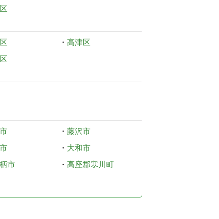
区
区
・
高津区
区
市
・
藤沢市
市
・
大和市
柄市
・
高座郡寒川町