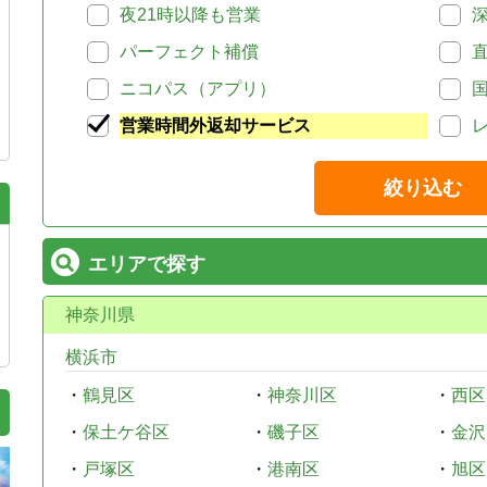
夜21時以降も営業
パーフェクト補償
ニコパス（アプリ）
営業時間外返却サービス
絞り込む
エリアで探す
神奈川県
横浜市
・
鶴見区
・
神奈川区
・
西区
・
保土ケ谷区
・
磯子区
・
金沢
・
戸塚区
・
港南区
・
旭区