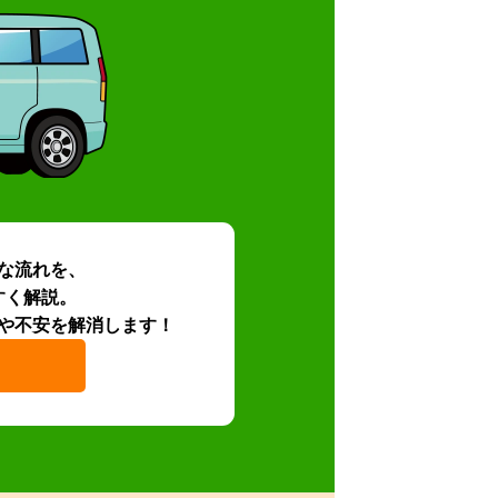
な流れを、
すく解説。
や不安を解消します！