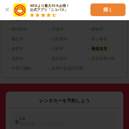
WEBより最大30％お得！

・
緑区
・
中央区
・
南区
開く
公式アプリ「ニコパス」
その他市区町村
・
横須賀市
・
平塚市
・
鎌倉市
・
藤沢市
・
小田原市
・
茅ヶ崎市
・
秦野市
・
大和市
・
海老名市
・
座間市
・
南足柄市
・
高座郡寒川町
・
中郡大磯町
・
足柄下郡湯河原町
レンタカーを予約しよう
出発
出発店舗、エリアを入力