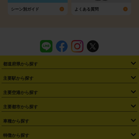
シーン別ガイド
よくある質問
都道府県から探す
・
北海道
・
青森県
・
岩手県
・
宮城県
・
秋田県
・
山形県
主要駅から探す
・
福島県
・
東京都
・
神奈川県
・
埼玉県
・
千葉県
・
茨城県
・
札幌駅
・
仙台駅
・
新宿駅
・
池袋駅
・
渋谷駅
・
東京駅
主要空港から探す
・
栃木県
・
群馬県
・
山梨県
・
愛知県
・
静岡県
・
岐阜県
・
横浜駅
・
川崎駅
・
大宮駅
・
西船橋駅
・
柏駅
・
名古屋駅
・
新千歳空港
・
仙台空港
主要都市から探す
・
長野県
・
新潟県
・
富山県
・
石川県
・
福井県
・
大阪府
・
大阪駅
・
難波駅
・
三宮駅
・
京都駅
・
広島駅
・
博多駅
・
成田空港
・
羽田空港
・
兵庫県
・
京都府
・
滋賀県
・
和歌山県
・
奈良県
・
三重県
・
札幌市
・
仙台市
車種から探す
・
熊本駅
・
那覇空港駅
・
中部国際空港セントレア
・
関西国際空港
・
鳥取県
・
島根県
・
岡山県
・
広島県
・
山口県
・
徳島県
・
千葉市
・
さいたま市
・
軽自動車
・
コンパクトカー
・
ステーションワゴン・セダン
特徴から探す
・
大阪国際空港（伊丹空港）
・
神戸空港
・
香川県
・
愛媛県
・
高知県
・
福岡県
・
佐賀県
・
長崎県