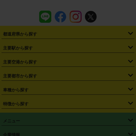
都道府県から探す
・
北海道
・
青森県
・
岩手県
・
宮城県
・
秋田県
・
山形県
主要駅から探す
・
福島県
・
東京都
・
神奈川県
・
埼玉県
・
千葉県
・
茨城県
・
札幌駅
・
仙台駅
・
新宿駅
・
池袋駅
・
渋谷駅
・
東京駅
主要空港から探す
・
栃木県
・
群馬県
・
山梨県
・
愛知県
・
静岡県
・
岐阜県
・
横浜駅
・
川崎駅
・
大宮駅
・
西船橋駅
・
柏駅
・
名古屋駅
・
新千歳空港
・
仙台空港
主要都市から探す
・
長野県
・
新潟県
・
富山県
・
石川県
・
福井県
・
大阪府
・
大阪駅
・
難波駅
・
三宮駅
・
京都駅
・
広島駅
・
博多駅
・
成田空港
・
羽田空港
・
兵庫県
・
京都府
・
滋賀県
・
和歌山県
・
奈良県
・
三重県
・
札幌市
・
仙台市
車種から探す
・
熊本駅
・
那覇空港駅
・
中部国際空港セントレア
・
関西国際空港
・
鳥取県
・
島根県
・
岡山県
・
広島県
・
山口県
・
徳島県
・
千葉市
・
さいたま市
・
軽自動車
・
コンパクトカー
・
ステーションワゴン・セダン
特徴から探す
・
大阪国際空港（伊丹空港）
・
神戸空港
・
香川県
・
愛媛県
・
高知県
・
福岡県
・
佐賀県
・
長崎県
・
横浜市
・
川崎市
・
ミニバン・ワンボックス
・
高級ミニバン・ワンボックス
・
SUV
・
岡山空港
・
徳島空港
・
ハイブリッド
・
宅配レンタカー
・
ETCカードレンタル
・
熊本県
・
大分県
・
宮崎県
・
鹿児島県
・
沖縄県
・
相模原市
・
新潟市
メニュー
・
軽トラック・商用バン
・
福岡空港
・
鹿児島空港
・
長期レンタル
・
深夜時間帯レンタル
・
免責補償プラス
・
静岡市
・
浜松市
・
・
トラック・バン
トップページ
・
はじめての方へ
・
ご利用案内
(タウンエースバン、ライトエースバン等)
企業情報
・
那覇空港
・
パーフェクト補償
・
スタッドレスタイヤ
・
直前予約