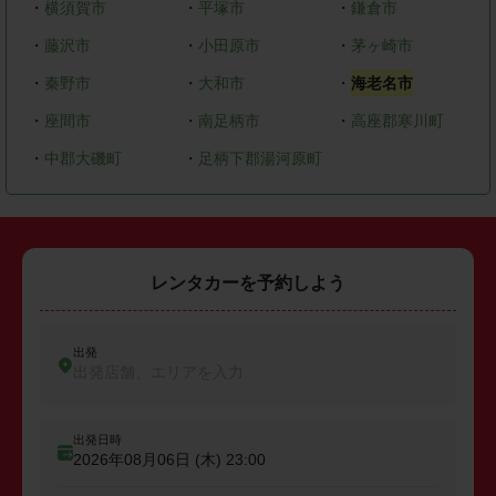
・
横須賀市
・
平塚市
・
鎌倉市
・
藤沢市
・
小田原市
・
茅ヶ崎市
・
秦野市
・
大和市
・
海老名市
・
座間市
・
南足柄市
・
高座郡寒川町
・
中郡大磯町
・
足柄下郡湯河原町
レンタカーを予約しよう
出発
出発店舗、エリアを入力
出発日時
2026年08月06日 (木)
23:00