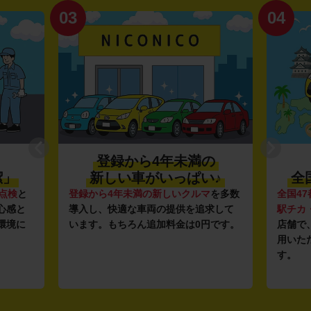
03
04
登録から4年未満の
潔」
新しい車がいっぱい♪
全
点検
と
登録から4年未満の新しいクルマ
を多数
全国47
心感と
導入し、快適な車両の提供を追求して
駅チカ
環境に
います。もちろん追加料金は0円です。
店舗で
用いた
す。