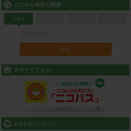
こだわり条件で検索
店舗名
駅名
新幹線名
空港名
検索
スマートフォン
⇒ アプリなら最短3分スピード出発！
おすすめコンテンツ