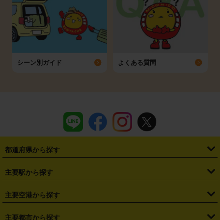
シーン別ガイド
よくある質問
都道府県から探す
・
北海道
・
青森県
・
岩手県
・
宮城県
・
秋田県
・
山形県
主要駅から探す
・
福島県
・
東京都
・
神奈川県
・
埼玉県
・
千葉県
・
茨城県
・
札幌駅
・
仙台駅
・
新宿駅
・
池袋駅
・
渋谷駅
・
東京駅
主要空港から探す
・
栃木県
・
群馬県
・
山梨県
・
愛知県
・
静岡県
・
岐阜県
・
横浜駅
・
川崎駅
・
大宮駅
・
西船橋駅
・
柏駅
・
名古屋駅
・
新千歳空港
・
仙台空港
主要都市から探す
・
長野県
・
新潟県
・
富山県
・
石川県
・
福井県
・
大阪府