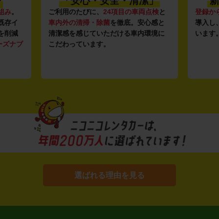
〜
「安心・安全・清潔」
新
組み
。
ご利用のたびに、
24項目の車両点検
と
登録か
既存イ
車内外の清掃・除菌
を徹底。安心感と
導入し
を削減
清潔感を感じていただける車内環境に
います
ーズナブ
こだわっています。
選ばれる理由を見る