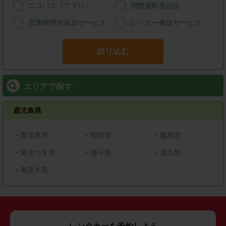
ニコパス（アプリ）
国際運転免許証
営業時間外返却サービス
レッカー搬送サービス
絞り込む
エリアで探す
鹿児島県
・
鹿児島市
・
指宿市
・
霧島市
・
南さつま市
・
種子島
・
屋久島
・
奄美大島