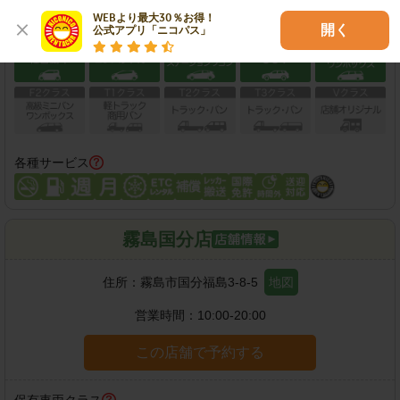
WEBより最大30％お得！

保有車両クラス
開く
公式アプリ「ニコパス」
各種サービス
霧島国分店
住所：
霧島市国分福島3-8-5
地図
営業時間：
10:00-20:00
この店舗で予約する
保有車両クラス