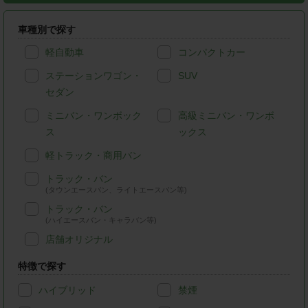
車種別で探す
軽自動車
コンパクトカー
ステーションワゴン・
SUV
セダン
ミニバン・ワンボック
高級ミニバン・ワンボ
ス
ックス
軽トラック・商用バン
トラック・バン
(タウンエースバン、ライトエースバン等)
トラック・バン
(ハイエースバン・キャラバン等)
店舗オリジナル
特徴で探す
ハイブリッド
禁煙