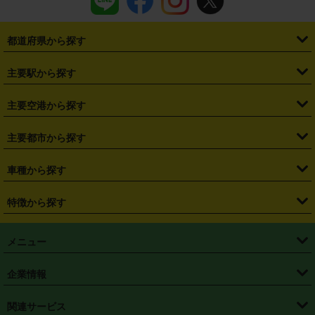
都道府県から探す
・
北海道
・
青森県
・
岩手県
・
宮城県
・
秋田県
・
山形県
主要駅から探す
・
福島県
・
東京都
・
神奈川県
・
埼玉県
・
千葉県
・
茨城県
・
札幌駅
・
仙台駅
・
新宿駅
・
池袋駅
・
渋谷駅
・
東京駅
主要空港から探す
・
栃木県
・
群馬県
・
山梨県
・
愛知県
・
静岡県
・
岐阜県
・
横浜駅
・
川崎駅
・
大宮駅
・
西船橋駅
・
柏駅
・
名古屋駅
・
新千歳空港
・
仙台空港
主要都市から探す
・
長野県
・
新潟県
・
富山県
・
石川県
・
福井県
・
大阪府
・
大阪駅
・
難波駅
・
三宮駅
・
京都駅
・
広島駅
・
博多駅
・
成田空港
・
羽田空港
・
兵庫県
・
京都府
・
滋賀県
・
和歌山県
・
奈良県
・
三重県
・
札幌市
・
仙台市
車種から探す
・
熊本駅
・
那覇空港駅
・
中部国際空港セントレア
・
関西国際空港
・
鳥取県
・
島根県
・
岡山県
・
広島県
・
山口県
・
徳島県
・
千葉市
・
さいたま市
・
軽自動車
・
コンパクトカー
・
ステーションワゴン・セダン
特徴から探す
・
大阪国際空港（伊丹空港）
・
神戸空港
・
香川県
・
愛媛県
・
高知県
・
福岡県
・
佐賀県
・
長崎県
・
横浜市
・
川崎市
・
ミニバン・ワンボックス
・
高級ミニバン・ワンボックス
・
SUV
・
岡山空港
・
徳島空港
・
ハイブリッド
・
宅配レンタカー
・
ETCカードレンタル
・
熊本県
・
大分県
・
宮崎県
・
鹿児島県
・
沖縄県
・
相模原市
・
新潟市
メニュー
・
軽トラック・商用バン
・
福岡空港
・
鹿児島空港
・
長期レンタル
・
深夜時間帯レンタル
・
免責補償プラス
・
静岡市
・
浜松市
・
・
トラック・バン
トップページ
・
はじめての方へ
・
ご利用案内
(タウンエースバン、ライトエースバン等)
企業情報
・
那覇空港
・
パーフェクト補償
・
スタッドレスタイヤ
・
直前予約
・
名古屋市
・
京都市
・
・
トラック・バン
ベストレート保証
・
予約から返却まで
・
・
店舗オリジナル
利用シーン別ガイ
(ハイエースバン・キャラバン等)
・
・
ニコパス(アプリ)
会社概要
・
ニュース
・
国際運転免許証
・
フランチャイズ募集
・
営業時間外返却サービス
・
個人情報保護
関連サービス
・
大阪市
・
堺市
ド