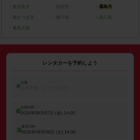
・
鹿児島市
・
指宿市
・
霧島市
・
南さつま市
・
種子島
・
屋久島
・
奄美大島
レンタカーを予約しよう
出発
出発店舗、エリアを入力
出発日時
2026年08月07日 (金)
14:00
返却日時
2026年08月08日 (土)
14:00