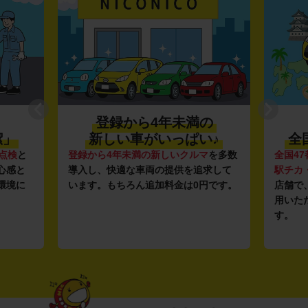
登録から4年未満の
潔」
新しい車がいっぱい♪
全
点検
と
登録から4年未満の新しいクルマ
を多数
全国47
心感と
導入し、快適な車両の提供を追求して
駅チカ
環境に
います。もちろん追加料金は0円です。
店舗で
用いた
す。