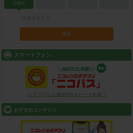
店舗名
駅名
新幹線名
空港名
検索
スマートフォン
⇒ アプリなら最短3分スピード出発！
おすすめコンテンツ