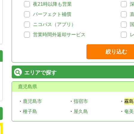
夜21時以降も営業
パーフェクト補償
ニコパス（アプリ）
営業時間外返却サービス
絞り込む
エリアで探す
鹿児島県
・
鹿児島市
・
指宿市
・
霧島
・
種子島
・
屋久島
・
奄美