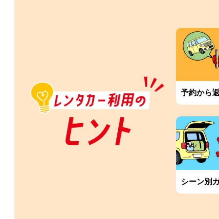
予約から
シーン別