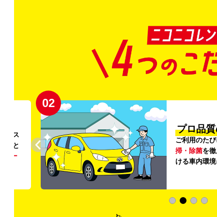
02
円〜
プロ品質
リンス
ご利用のたび
ること
掃・除菌
を徹
う
リー
ける車内環境