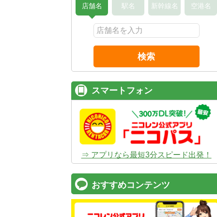
店舗名
駅名
新幹線名
空港名
検索
スマートフォン
⇒ アプリなら最短3分スピード出発！
おすすめコンテンツ