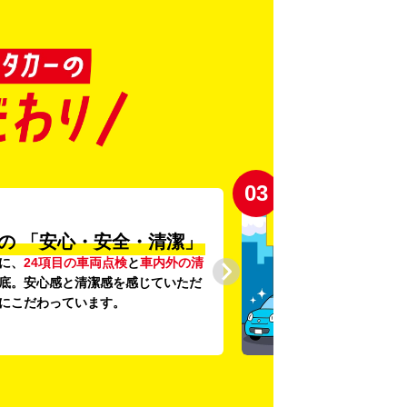
03
の
「安心・安全・清潔」
に、
24項目の車両点検
と
車内外の清
底。安心感と清潔感を感じていただ
にこだわっています。