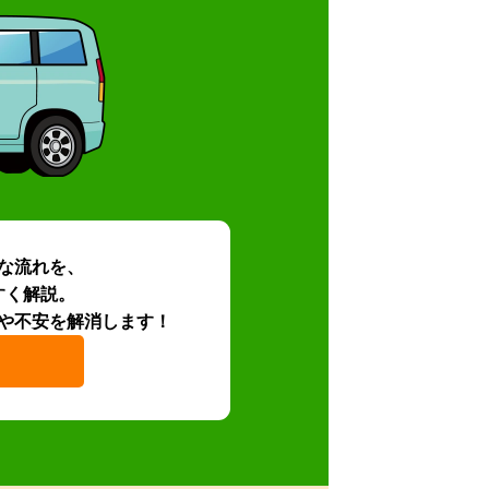
な流れを、
すく解説。
や不安を解消します！