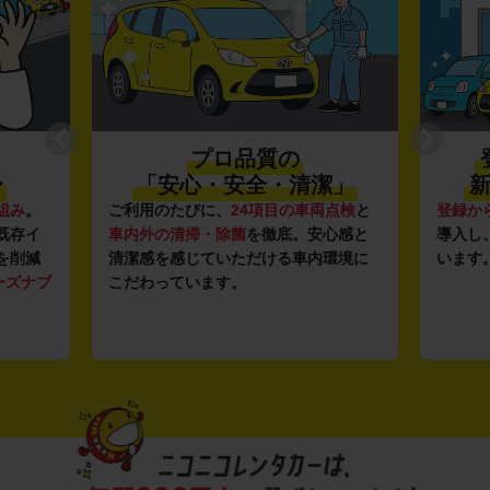
プロ品質の
〜
「安心・安全・清潔」
新
組み
。
ご利用のたびに、
24項目の車両点検
と
登録か
既存イ
車内外の清掃・除菌
を徹底。安心感と
導入し
を削減
清潔感を感じていただける車内環境に
います
ーズナブ
こだわっています。