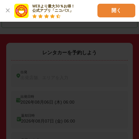
WEBより最大30％お得！

・
南さつま市
・
種子島
・
屋久島
開く
公式アプリ「ニコパス」
・
奄美大島
レンタカーを予約しよう
出発
出発店舗、エリアを入力
出発日時
2026年08月06日 (木)
06:00
返却日時
2026年08月07日 (金)
06:00