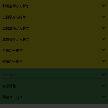
都道府県から探す
・
北海道
・
青森県
・
岩手県
・
宮城県
・
秋田県
・
山形県
主要駅から探す
・
福島県
・
東京都
・
神奈川県
・
埼玉県
・
千葉県
・
茨城県
・
札幌駅
・
仙台駅
・
新宿駅
・
池袋駅
・
渋谷駅
・
東京駅
主要空港から探す
・
栃木県
・
群馬県
・
山梨県
・
愛知県
・
静岡県
・
岐阜県
・
横浜駅
・
川崎駅
・
大宮駅
・
西船橋駅
・
柏駅
・
名古屋駅
・
新千歳空港
・
仙台空港
主要都市から探す
・
長野県
・
新潟県
・
富山県
・
石川県
・
福井県
・
大阪府
・
大阪駅
・
難波駅
・
三宮駅
・
京都駅
・
広島駅
・
博多駅
・
成田空港
・
羽田空港
・
兵庫県
・
京都府
・
滋賀県
・
和歌山県
・
奈良県
・
三重県
・
札幌市
・
仙台市
車種から探す
・
熊本駅
・
那覇空港駅
・
中部国際空港セントレア
・
関西国際空港
・
鳥取県
・
島根県
・
岡山県
・
広島県
・
山口県
・
徳島県
・
千葉市
・
さいたま市
・
軽自動車
・
コンパクトカー
・
ステーションワゴン・セダン
特徴から探す
・
大阪国際空港（伊丹空港）
・
神戸空港
・
香川県
・
愛媛県
・
高知県
・
福岡県
・
佐賀県
・
長崎県
・
横浜市
・
川崎市
・
ミニバン・ワンボックス
・
高級ミニバン・ワンボックス
・
SUV
・
岡山空港
・
徳島空港
・
ハイブリッド
・
宅配レンタカー
・
ETCカードレンタル
・
熊本県
・
大分県
・
宮崎県
・
鹿児島県
・
沖縄県
・
相模原市
・
新潟市
メニュー
・
軽トラック・商用バン
・
福岡空港
・
鹿児島空港
・
長期レンタル
・
深夜時間帯レンタル
・
免責補償プラス
・
静岡市
・
浜松市
・
・
トラック・バン
トップページ
・
はじめての方へ
・
ご利用案内
(タウンエースバン、ライトエースバン等)
企業情報
・
那覇空港
・
パーフェクト補償
・
スタッドレスタイヤ
・
直前予約
・
名古屋市
・
京都市
・
・
トラック・バン
ベストレート保証
・
予約から返却まで
・
・
店舗オリジナル
利用シーン別ガイ
(ハイエースバン・キャラバン等)
・
・
ニコパス(アプリ)
会社概要
・
ニュース
・
国際運転免許証
・
フランチャイズ募集
・
営業時間外返却サービス
・
個人情報保護
関連サービス
・
大阪市
・
堺市
ド
・
・
レッカー搬送サービス
カスタマーハラスメントに対する基本方針
・
神戸市
・
岡山市
・
・
車種・料金
カーリースなら「定額ニコノリパック」
・
店舗を探す
・
キャンペーン