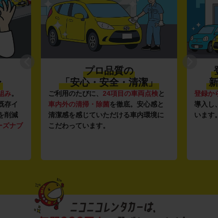
プロ品質の
〜
「安心・安全・清潔」
新
組み
。
ご利用のたびに、
24項目の車両点検
と
登録か
既存イ
車内外の清掃・除菌
を徹底。安心感と
導入し
を削減
清潔感を感じていただける車内環境に
います
ーズナブ
こだわっています。