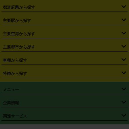
都道府県から探す
・
北海道
・
青森県
・
岩手県
・
宮城県
・
秋田県
・
山形県
主要駅から探す
・
福島県
・
東京都
・
神奈川県
・
埼玉県
・
千葉県
・
茨城県
・
札幌駅
・
仙台駅
・
新宿駅
・
池袋駅
・
渋谷駅
・
東京駅
主要空港から探す
・
栃木県
・
群馬県
・
山梨県
・
愛知県
・
静岡県
・
岐阜県
・
横浜駅
・
川崎駅
・
大宮駅
・
西船橋駅
・
柏駅
・
名古屋駅
・
新千歳空港
・
仙台空港
主要都市から探す
・
長野県
・
新潟県
・
富山県
・
石川県
・
福井県
・
大阪府
・
大阪駅
・
難波駅
・
三宮駅
・
京都駅
・
広島駅
・
博多駅
・
成田空港
・
羽田空港
・
兵庫県
・
京都府
・
滋賀県
・
和歌山県
・
奈良県
・
三重県
・
札幌市
・
仙台市
車種から探す
・
熊本駅
・
那覇空港駅
・
中部国際空港セントレア
・
関西国際空港
・
鳥取県
・
島根県
・
岡山県
・
広島県
・
山口県
・
徳島県
・
千葉市
・
さいたま市
・
軽自動車
・
コンパクトカー
・
ステーションワゴン・セダン
特徴から探す
・
大阪国際空港（伊丹空港）
・
神戸空港
・
香川県
・
愛媛県
・
高知県
・
福岡県
・
佐賀県
・
長崎県
・
横浜市
・
川崎市
・
ミニバン・ワンボックス
・
高級ミニバン・ワンボックス
・
SUV
・
岡山空港
・
徳島空港
・
ハイブリッド
・
宅配レンタカー
・
ETCカードレンタル
・
熊本県
・
大分県
・
宮崎県
・
鹿児島県
・
沖縄県
・
相模原市
・
新潟市
メニュー
・
軽トラック・商用バン
・
福岡空港
・
鹿児島空港
・
長期レンタル
・
深夜時間帯レンタル
・
免責補償プラス
・
静岡市
・
浜松市
・
・
トラック・バン
トップページ
・
はじめての方へ
・
ご利用案内
(タウンエースバン、ライトエースバン等)
企業情報
・
那覇空港
・
パーフェクト補償
・
スタッドレスタイヤ
・
直前予約
・
名古屋市
・
京都市
・
・
トラック・バン
ベストレート保証
・
予約から返却まで
・
・
店舗オリジナル
利用シーン別ガイ
(ハイエースバン・キャラバン等)
・
・
ニコパス(アプリ)
会社概要
・
ニュース
・
国際運転免許証
・
フランチャイズ募集
・
営業時間外返却サービス
・
個人情報保護
関連サービス
・
大阪市
・
堺市
ド
・
・
レッカー搬送サービス
カスタマーハラスメントに対する基本方針
・
神戸市
・
岡山市
・
・
車種・料金
カーリースなら「定額ニコノリパック」
・
店舗を探す
・
キャンペーン