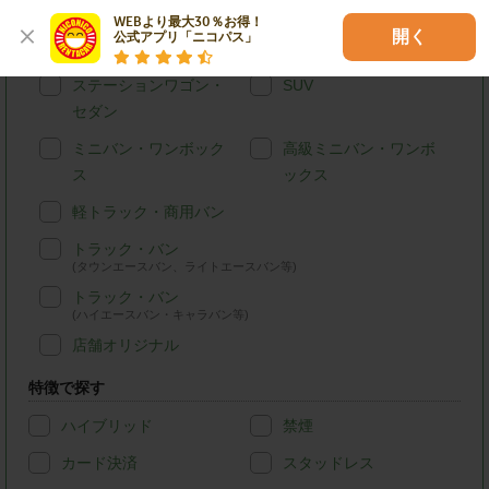
車種別で探す
WEBより最大30％お得！

開く
公式アプリ「ニコパス」
軽自動車
コンパクトカー
ステーションワゴン・
SUV
セダン
ミニバン・ワンボック
高級ミニバン・ワンボ
ス
ックス
軽トラック・商用バン
トラック・バン
(タウンエースバン、ライトエースバン等)
トラック・バン
(ハイエースバン・キャラバン等)
店舗オリジナル
特徴で探す
ハイブリッド
禁煙
カード決済
スタッドレス