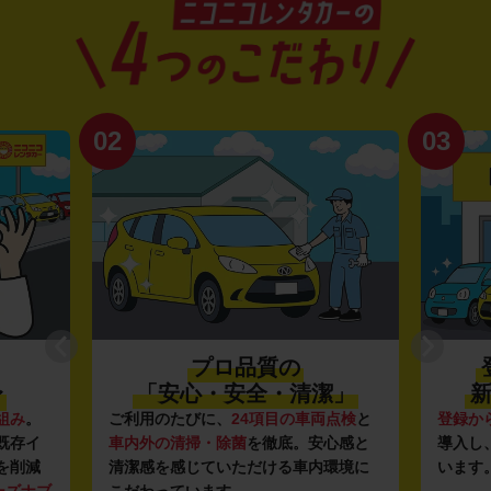
02
03
プロ品質の
〜
「安心・安全・清潔」
新
組み
。
ご利用のたびに、
24項目の車両点検
と
登録か
既存イ
車内外の清掃・除菌
を徹底。安心感と
導入し
を削減
清潔感を感じていただける車内環境に
います
ーズナブ
こだわっています。