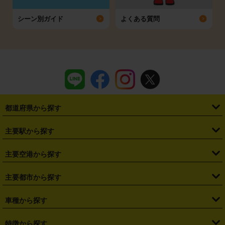
シーン別ガイド
よくある質問
都道府県から探す
・
北海道
・
青森県
・
岩手県
・
宮城県
・
秋田県
・
山形県
主要駅から探す
・
福島県
・
東京都
・
神奈川県
・
埼玉県
・
千葉県
・
茨城県
・
札幌駅
・
仙台駅
・
新宿駅
・
池袋駅
・
渋谷駅
・
東京駅
主要空港から探す
・
栃木県
・
群馬県
・
山梨県
・
愛知県
・
静岡県
・
岐阜県
・
横浜駅
・
川崎駅
・
大宮駅
・
西船橋駅
・
柏駅
・
名古屋駅
・
新千歳空港
・
仙台空港
主要都市から探す
・
長野県
・
新潟県
・
富山県
・
石川県
・
福井県
・
大阪府
・
大阪駅
・
難波駅
・
三宮駅
・
京都駅
・
広島駅
・
博多駅
・
成田空港
・
羽田空港
・
兵庫県
・
京都府
・
滋賀県
・
和歌山県
・
奈良県
・
三重県
・
札幌市
・
仙台市
車種から探す
・
熊本駅
・
那覇空港駅
・
中部国際空港セントレア
・
関西国際空港
・
鳥取県
・
島根県
・
岡山県
・
広島県
・
山口県
・
徳島県
・
千葉市
・
さいたま市
・
軽自動車
・
コンパクトカー
・
ステーションワゴン・セダン
特徴から探す
・
大阪国際空港（伊丹空港）
・
神戸空港