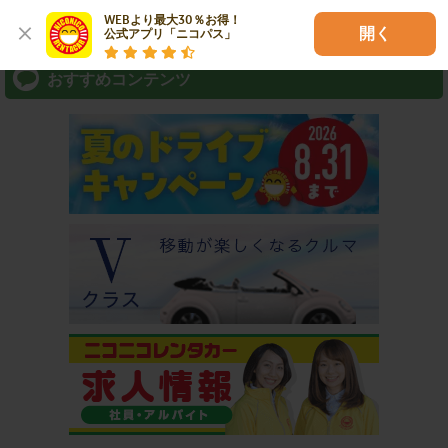
WEBより最大30％お得！

⇒ アプリなら最短3分スピード出発！
開く
公式アプリ「ニコパス」
おすすめコンテンツ