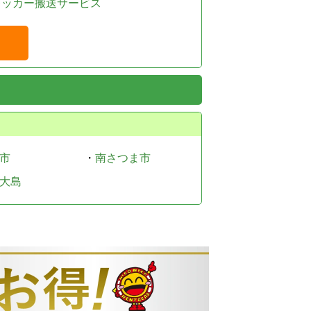
レッカー搬送サービス
市
・
南さつま市
大島