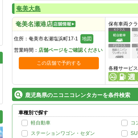
奄美大島
奄美名瀬港店
保有車両クラ
住所：
奄美市名瀬塩浜町17-1
地図
営業時間：
店舗ページをご確認ください
この店舗で予約する
各種サービス
鹿児島県のニコニコレンタカーを条件検索
車種別で探す
軽自動車
コ
ステーションワゴン・セダン
SU