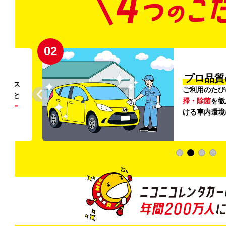
02
円〜
プロ品質
リンス
ご利用のたび
ること
掃・除菌
を徹
う
リー
ける車内環境