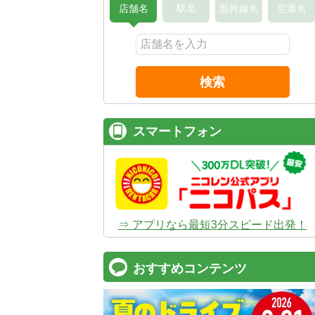
店舗名
駅名
新幹線名
空港名
検索
スマートフォン
⇒ アプリなら最短3分スピード出発！
おすすめコンテンツ