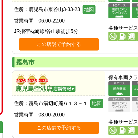
住所：
鹿児島市東谷山3-33-23
地図
営業時間：
06:00-22:00
各種サービス
JR指宿枕崎線
/
谷山駅
徒歩
5
分
この店舗で予約する
霧島市
保有車両クラ
鹿児島空港店
住所：
霧島市溝辺町麓６１３－１
地図
営業時間：
08:00-20:00
各種サービス
この店舗で予約する