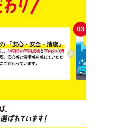
03
の
「安心・安全・清潔」
に、
24項目の車両点検
と
車内外の清
底。安心感と清潔感を感じていただ
にこだわっています。