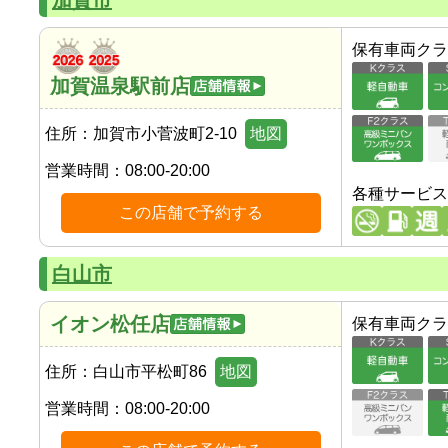
加賀市
保有車両クラ
加賀温泉駅前店
住所：
加賀市小菅波町2-10
地図
営業時間：
08:00-20:00
各種サービス
この店舗で予約する
白山市
イオン松任店
保有車両クラ
住所：
白山市平松町86
地図
営業時間：
08:00-20:00