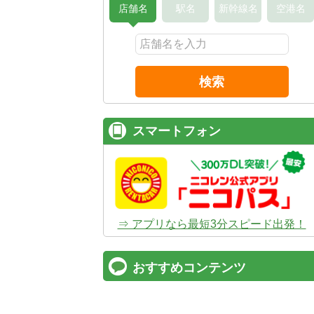
店舗名
駅名
新幹線名
空港名
検索
スマートフォン
⇒ アプリなら最短3分スピード出発！
おすすめコンテンツ