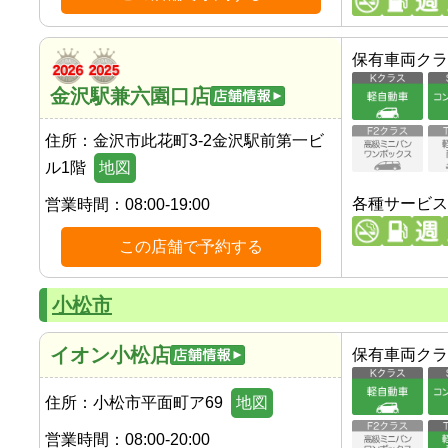
保有車両クラ
金沢駅兼六園口店
住所：
金沢市此花町3-2金沢駅前第一ビ
ル1階
地図
各種サービス
営業時間：
08:00-19:00
この店舗で予約する
小松市
イオン小松店
保有車両クラ
住所：
小松市平面町ア69
地図
営業時間：
08:00-20:00