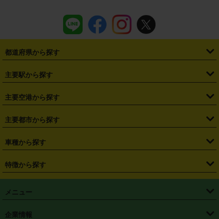
都道府県から探す
・
北海道
・
青森県
・
岩手県
・
宮城県
・
秋田県
・
山形県
主要駅から探す
・
福島県
・
東京都
・
神奈川県
・
埼玉県
・
千葉県
・
茨城県
・
札幌駅
・
仙台駅
・
新宿駅
・
池袋駅
・
渋谷駅
・
東京駅
主要空港から探す
・
栃木県
・
群馬県
・
山梨県
・
愛知県
・
静岡県
・
岐阜県
・
横浜駅
・
川崎駅
・
大宮駅
・
西船橋駅
・
柏駅
・
名古屋駅
・
新千歳空港
・
仙台空港
主要都市から探す
・
長野県
・
新潟県
・
富山県
・
石川県
・
福井県
・
大阪府
・
大阪駅
・
難波駅
・
三宮駅
・
京都駅
・
広島駅
・
博多駅
・
成田空港
・
羽田空港
・
兵庫県
・
京都府
・
滋賀県
・
和歌山県
・
奈良県
・
三重県
・
札幌市
・
仙台市
車種から探す
・
熊本駅
・
那覇空港駅
・
中部国際空港セントレア
・
関西国際空港
・
鳥取県
・
島根県
・
岡山県
・
広島県
・
山口県
・
徳島県
・
千葉市
・
さいたま市
・
軽自動車
・
コンパクトカー
・
ステーションワゴン・セダン
特徴から探す
・
大阪国際空港（伊丹空港）
・
神戸空港
・
香川県
・
愛媛県
・
高知県
・
福岡県
・
佐賀県
・
長崎県
・
横浜市
・
川崎市
・
ミニバン・ワンボックス
・
高級ミニバン・ワンボックス
・
SUV
・
岡山空港
・
徳島空港
・
ハイブリッド
・
宅配レンタカー
・
ETCカードレンタル
・
熊本県
・
大分県
・
宮崎県
・
鹿児島県
・
沖縄県
・
相模原市
・
新潟市
メニュー
・
軽トラック・商用バン
・
福岡空港
・
鹿児島空港
・
長期レンタル
・
深夜時間帯レンタル
・
免責補償プラス
・
静岡市
・
浜松市
・
・
トラック・バン
トップページ
・
はじめての方へ
・
ご利用案内
(タウンエースバン、ライトエースバン等)
企業情報
・
那覇空港
・
パーフェクト補償
・
スタッドレスタイヤ
・
直前予約