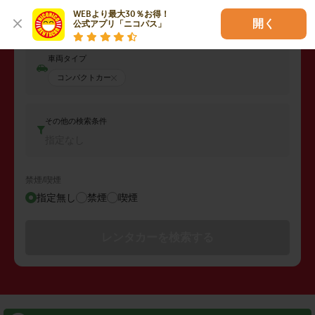
返却日時
WEBより最大30％お得！

2026年08月11日 (火)
04:00
開く
公式アプリ「ニコパス」
車両タイプ
コンパクトカー
その他の検索条件
指定なし
禁煙/喫煙
指定無し
禁煙
喫煙
レンタカーを検索する