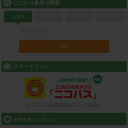
こだわり条件で検索
店舗名
駅名
新幹線名
空港名
検索
スマートフォン
⇒ アプリなら最短3分スピード出発！
おすすめコンテンツ