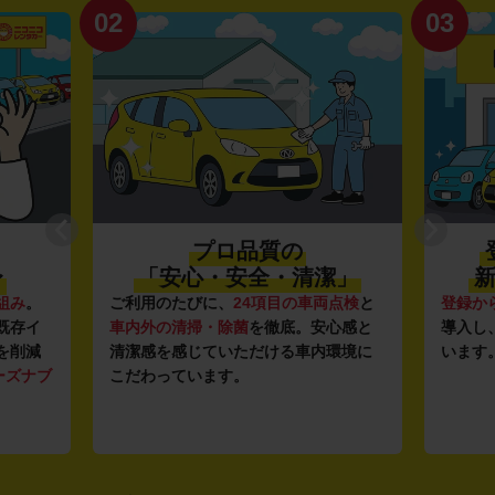
02
03
プロ品質の
〜
「安心・安全・清潔」
新
組み
。
ご利用のたびに、
24項目の車両点検
と
登録か
既存イ
車内外の清掃・除菌
を徹底。安心感と
導入し
を削減
清潔感を感じていただける車内環境に
います
ーズナブ
こだわっています。