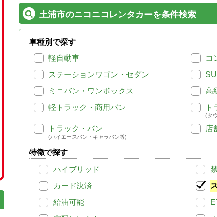
土浦市のニコニコレンタカーを条件検索
車種別で探す
軽自動車
コ
ステーションワゴン・セダン
SU
ミニバン・ワンボックス
高
軽トラック・商用バン
ト
(タ
トラック・バン
店
(ハイエースバン・キャラバン等)
特徴で探す
ハイブリッド
カード決済
給油可能
E