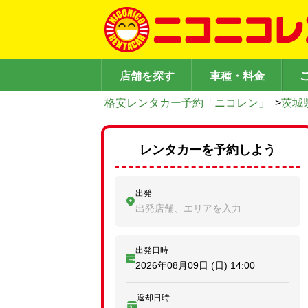
店舗を探す
車種・料金
格安レンタカー予約「ニコレン」
>
茨城
レンタカーを予約しよう
出発
出発店舗、エリアを入力
出発日時
2026年08月09日 (日)
14:00
返却日時