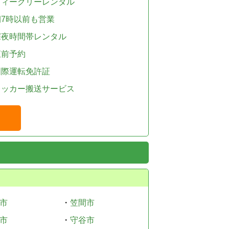
ウィークリーレンタル
朝7時以前も営業
深夜時間帯レンタル
直前予約
国際運転免許証
レッカー搬送サービス
市
・
笠間市
市
・
守谷市