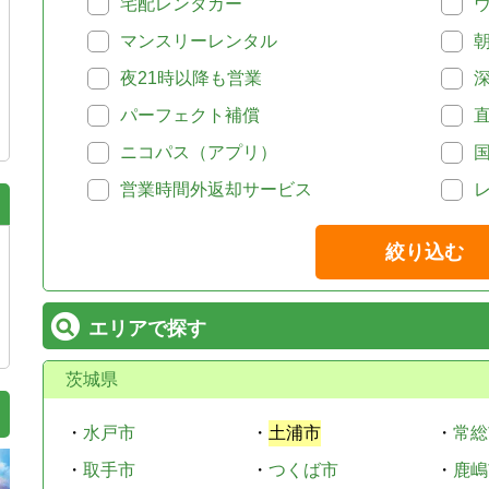
宅配レンタカー
マンスリーレンタル
夜21時以降も営業
パーフェクト補償
ニコパス（アプリ）
営業時間外返却サービス
絞り込む
エリアで探す
茨城県
・
水戸市
・
土浦市
・
常総
・
取手市
・
つくば市
・
鹿嶋