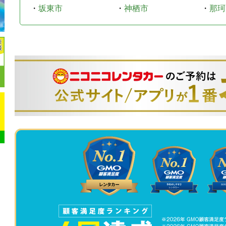
・
坂東市
・
神栖市
・
那珂