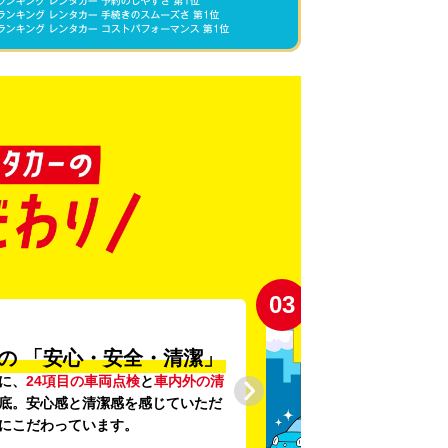
03
の
「安心・安全・清潔」
に、
24項目の車両点検
と
車内外の清
底。安心感と清潔感を感じていただ
にこだわっています。