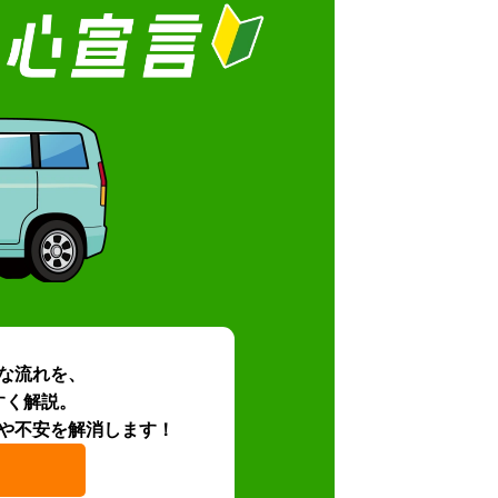
な流れを、
すく解説。
や不安を解消します！