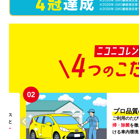
02
円〜
プロ品質
リンス
ご利用のたび
ること
掃・除菌
を徹
う
リー
ける車内環境