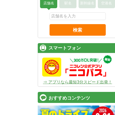
店舗名
駅名
新幹線名
空港名
検索
スマートフォン
⇒ アプリなら最短3分スピード出発！
おすすめコンテンツ