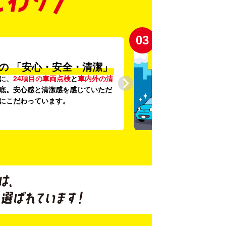
03
の
「安心・安全・清潔」
に、
24項目の車両点検
と
車内外の清
底。安心感と清潔感を感じていただ
にこだわっています。