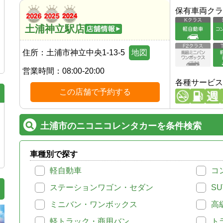
保有車両クラ
土浦神立駅店
住所：
土浦市神立中央1-13-5
地図
営業時間：
08:00-20:00
各種サービス
この店舗で予約する
土浦市のニコニコレンタカーを条件検索
車種別で探す
軽自動車
コ
ステーションワゴン・セダン
SU
ミニバン・ワンボックス
高
軽トラック・商用バン
ト