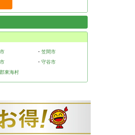
市
・
笠間市
市
・
守谷市
郡東海村