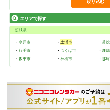
絞り込む
エリアで探す
茨城県
・
水戸市
・
土浦市
・
常総
・
取手市
・
つくば市
・
鹿嶋
・
坂東市
・
神栖市
・
那珂