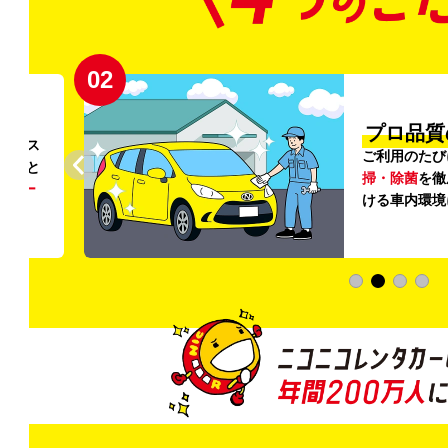
02
円〜
プロ品質
リンス
ご利用のたび
ること
掃・除菌
を徹
う
リー
ける車内環境