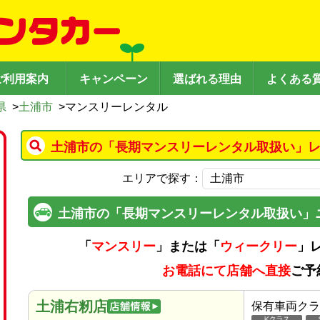
ご利用案内
キャンペーン
選ばれる理由
よくある
県
>
土浦市
>
マンスリーレンタル
土浦市の「長期マンスリーレンタル取扱い」レ
エリアで探す：
土浦市の「長期マンスリーレンタル取扱い」
「
マンスリー
」または「
ウィークリー
」
お電話にて店舗へ直接
ご予
土浦右籾店
保有車両クラ