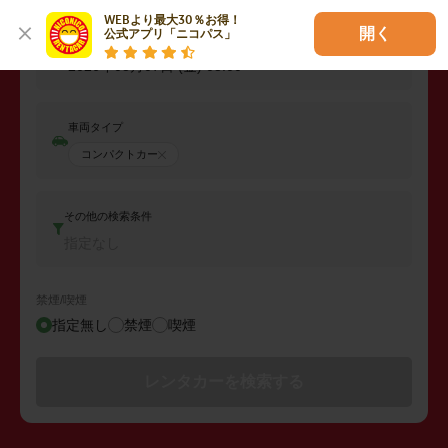
2026年08月06日 (木)
08:00
WEBより最大30％お得！

開く
公式アプリ「ニコパス」
返却日時
2026年08月07日 (金)
08:00
車両タイプ
コンパクトカー
その他の検索条件
指定なし
禁煙/喫煙
指定無し
禁煙
喫煙
レンタカーを検索する