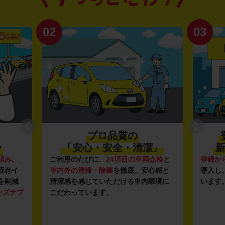
02
03
プロ品質の
〜
「安心・安全・清潔」
新
組み
。
ご利用のたびに、
24項目の車両点検
と
登録か
既存イ
車内外の清掃・除菌
を徹底。安心感と
導入し
を削減
清潔感を感じていただける車内環境に
います
ーズナブ
こだわっています。