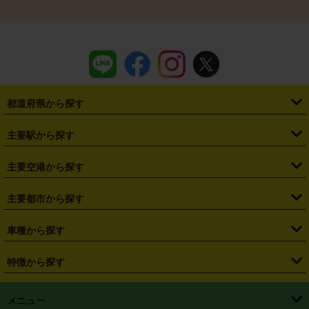
都道府県から探す
・
北海道
・
青森県
・
岩手県
・
宮城県
・
秋田県
・
山形県
主要駅から探す
・
福島県
・
東京都
・
神奈川県
・
埼玉県
・
千葉県
・
茨城県
・
札幌駅
・
仙台駅
・
新宿駅
・
池袋駅
・
渋谷駅
・
東京駅
主要空港から探す
・
栃木県
・
群馬県
・
山梨県
・
愛知県
・
静岡県
・
岐阜県
・
横浜駅
・
川崎駅
・
大宮駅
・
西船橋駅
・
柏駅
・
名古屋駅
・
新千歳空港
・
仙台空港
主要都市から探す
・
長野県
・
新潟県
・
富山県
・
石川県
・
福井県
・
大阪府
・
大阪駅
・
難波駅
・
三宮駅
・
京都駅
・
広島駅
・
博多駅
・
成田空港
・
羽田空港
・
兵庫県
・
京都府
・
滋賀県
・
和歌山県
・
奈良県
・
三重県
・
札幌市
・
仙台市
車種から探す
・
熊本駅
・
那覇空港駅
・
中部国際空港セントレア
・
関西国際空港
・
鳥取県
・
島根県
・
岡山県
・
広島県
・
山口県
・
徳島県
・
千葉市
・
さいたま市
・
軽自動車
・
コンパクトカー
・
ステーションワゴン・セダン
特徴から探す
・
大阪国際空港（伊丹空港）
・
神戸空港
・
香川県
・
愛媛県
・
高知県
・
福岡県
・
佐賀県
・
長崎県
・
横浜市
・
川崎市
・
ミニバン・ワンボックス
・
高級ミニバン・ワンボックス
・
SUV
・
岡山空港
・
徳島空港
・
ハイブリッド
・
宅配レンタカー
・
ETCカードレンタル
・
熊本県
・
大分県
・
宮崎県
・
鹿児島県
・
沖縄県
・
相模原市
・
新潟市
メニュー
・
軽トラック・商用バン
・
福岡空港
・
鹿児島空港