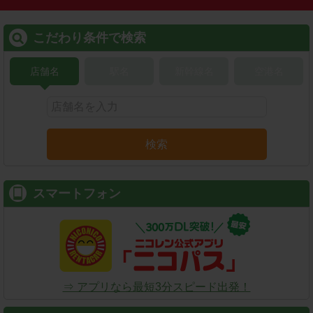
こだわり条件で検索
店舗名
駅名
新幹線名
空港名
検索
スマートフォン
⇒ アプリなら最短3分スピード出発！