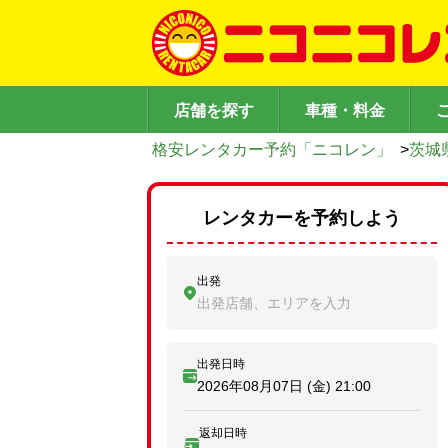
店舗を探す
車種・料金
格安レンタカー予約「ニコレン」
>
茨城
レンタカーを予約しよう
出発
出発店舗、エリアを入力
出発日時
2026年08月07日 (金)
21:00
返却日時