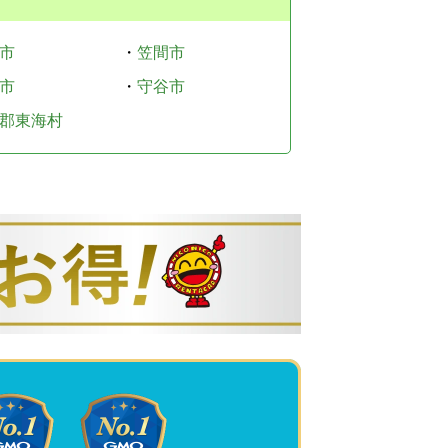
市
・
笠間市
市
・
守谷市
郡東海村