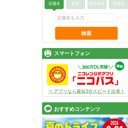
店舗名
駅名
新幹線名
空港名
検索
スマートフォン
⇒ アプリなら最短3分スピード出発！
おすすめコンテンツ