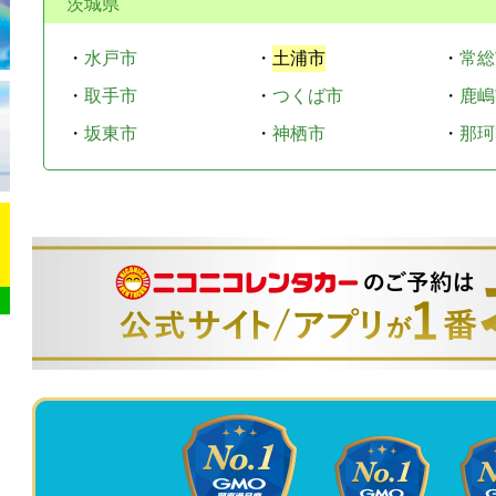
茨城県
・
水戸市
・
土浦市
・
常総
・
取手市
・
つくば市
・
鹿嶋
・
坂東市
・
神栖市
・
那珂