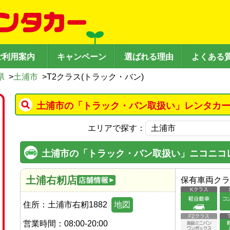
ご利用案内
キャンペーン
選ばれる理由
よくある
県
>
土浦市
>
T2クラス(トラック・バン)
土浦市の「トラック・バン取扱い」レンタカー
エリアで探す：
土浦市の「トラック・バン取扱い」ニコニコ
土浦右籾店
保有車両クラ
住所：
土浦市右籾1882
地図
営業時間：
08:00-20:00