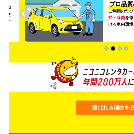
円〜
プロ品質
リンス
ご利用のたび
ること
掃・除菌
を徹
う
リー
ける車内環境
選ばれる理由を