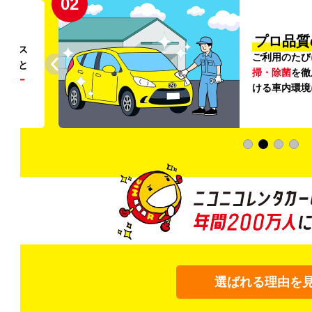
02
円〜
プロ品質
リンス
ご利用のたび
ること
掃・除菌
を徹
う
リー
ける車内環境
選ばれる理由を