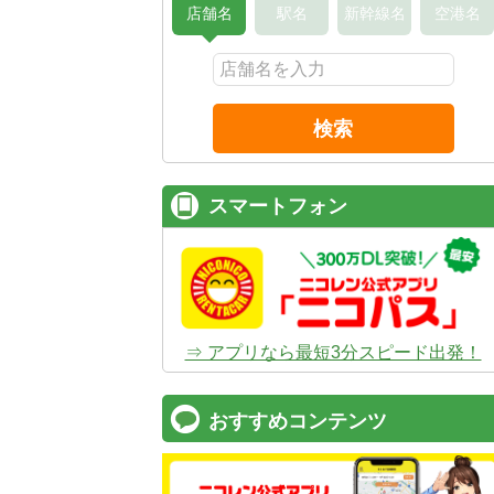
店舗名
駅名
新幹線名
空港名
検索
スマートフォン
⇒ アプリなら最短3分スピード出発！
おすすめコンテンツ