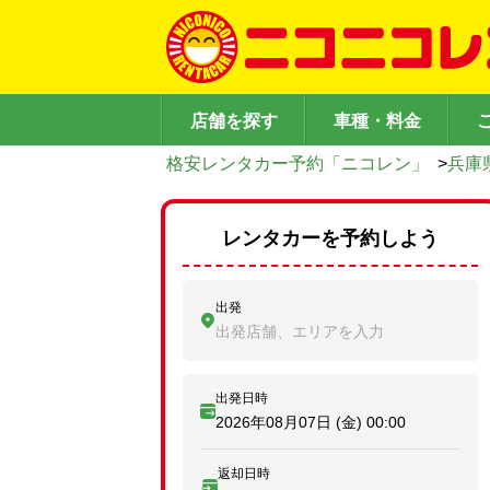
店舗を探す
車種・料金
格安レンタカー予約「ニコレン」
>
兵庫
レンタカーを予約しよう
出発
出発店舗、エリアを入力
出発日時
2026年08月07日 (金)
00:00
返却日時