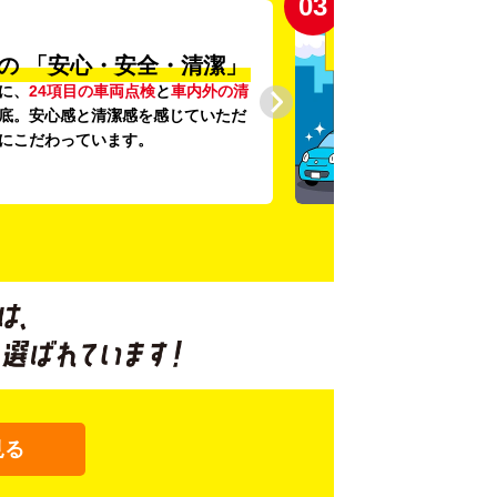
03
の
「安心・安全・清潔」
に、
24項目の車両点検
と
車内外の清
底。安心感と清潔感を感じていただ
にこだわっています。
見る