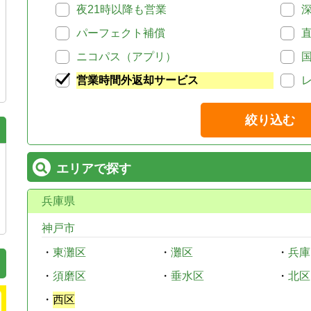
夜21時以降も営業
パーフェクト補償
ニコパス（アプリ）
営業時間外返却サービス
絞り込む
エリアで探す
兵庫県
神戸市
・
東灘区
・
灘区
・
兵庫
・
須磨区
・
垂水区
・
北区
・
西区