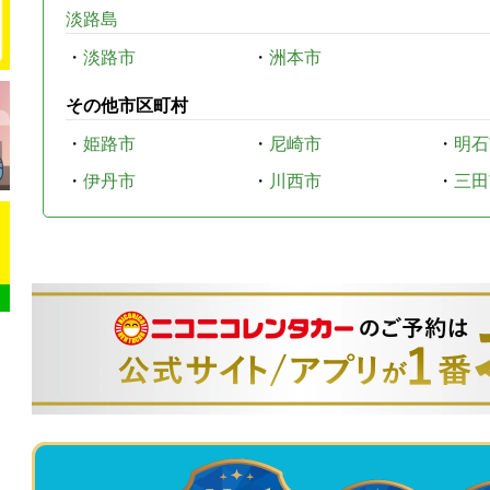
淡路島
・
淡路市
・
洲本市
その他市区町村
・
姫路市
・
尼崎市
・
明石
・
伊丹市
・
川西市
・
三田