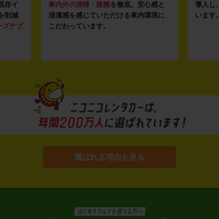
既存イ
車内外の清掃・除菌
を徹底。安心感と
導入し
を削減
清潔感を感じていただける車内環境に
います
ーズナブ
こだわっています。
選ばれる理由を見る