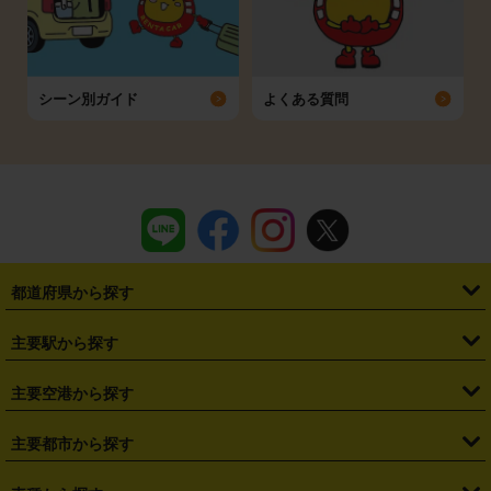
シーン別ガイド
よくある質問
都道府県から探す
・
北海道
・
青森県
・
岩手県
・
宮城県
・
秋田県
・
山形県
主要駅から探す
・
福島県
・
東京都
・
神奈川県
・
埼玉県
・
千葉県
・
茨城県
・
札幌駅
・
仙台駅
・
新宿駅
・
池袋駅
・
渋谷駅
・
東京駅
主要空港から探す
・
栃木県
・
群馬県
・
山梨県
・
愛知県
・
静岡県
・
岐阜県
・
横浜駅
・
川崎駅
・
大宮駅
・
西船橋駅
・
柏駅
・
名古屋駅
・
新千歳空港
・
仙台空港
主要都市から探す
・
長野県
・
新潟県
・
富山県
・
石川県
・
福井県
・
大阪府
・
大阪駅
・
難波駅
・
三宮駅
・
京都駅
・
広島駅
・
博多駅
・
成田空港
・
羽田空港
・
兵庫県
・
京都府
・
滋賀県
・
和歌山県
・
奈良県
・
三重県
・
札幌市
・
仙台市