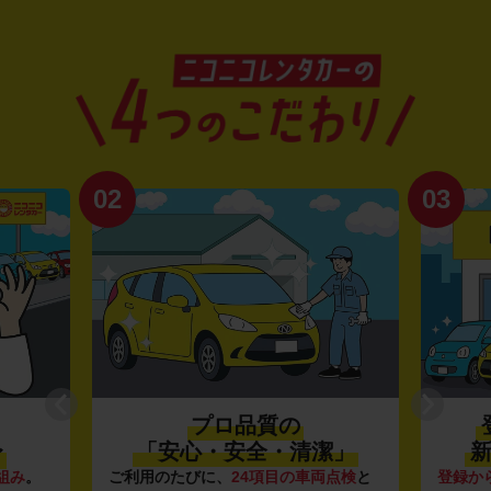
02
03
プロ品質の
〜
「安心・安全・清潔」
新
組み
。
ご利用のたびに、
24項目の車両点検
と
登録か