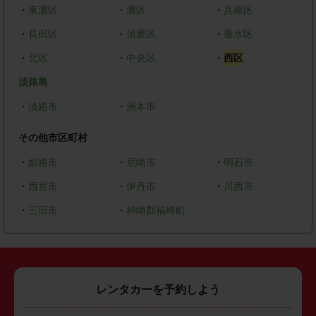
・
東灘区
・
灘区
・
兵庫区
・
長田区
・
須磨区
・
垂水区
・
北区
・
中央区
・
西区
淡路島
・
淡路市
・
洲本市
その他市区町村
・
姫路市
・
尼崎市
・
明石市
・
西宮市
・
伊丹市
・
川西市
・
三田市
・
神崎郡福崎町
レンタカーを予約しよう