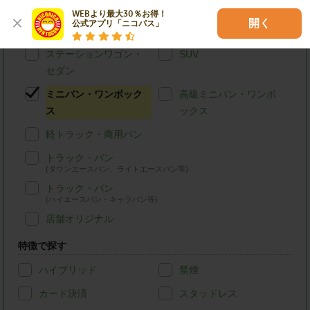
車種別で探す
WEBより最大30％お得！

開く
公式アプリ「ニコパス」
軽自動車
コンパクトカー
ステーションワゴン・
SUV
セダン
ミニバン・ワンボック
高級ミニバン・ワンボ
ス
ックス
軽トラック・商用バン
トラック・バン
(タウンエースバン、ライトエースバン等)
トラック・バン
(ハイエースバン・キャラバン等)
店舗オリジナル
特徴で探す
ハイブリッド
禁煙
カード決済
スタッドレス