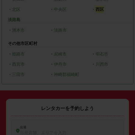
・
北区
・
中央区
・
西区
淡路島
・
洲本市
・
淡路市
その他市区町村
・
姫路市
・
尼崎市
・
明石市
・
西宮市
・
伊丹市
・
川西市
・
三田市
・
神崎郡福崎町
レンタカーを予約しよう
出発
出発店舗、エリアを入力