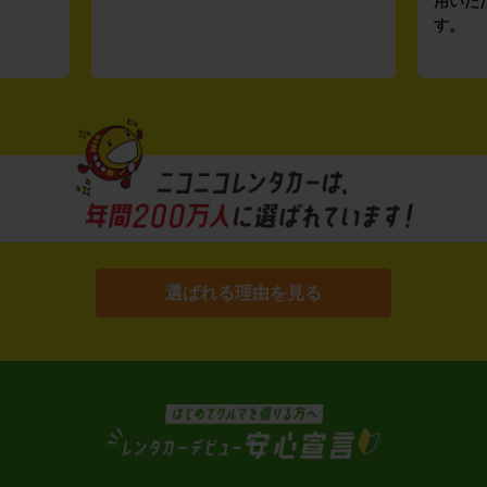
用いた
す。
選ばれる理由を見る