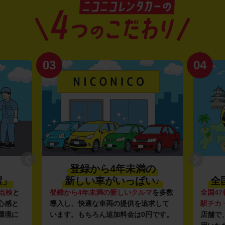
03
04
登録から4年未満の
潔」
新しい車がいっぱい♪
全
点検
と
登録から4年未満の新しいクルマ
を多数
全国47
心感と
導入し、快適な車両の提供を追求して
駅チカ
環境に
います。もちろん追加料金は0円です。
店舗で