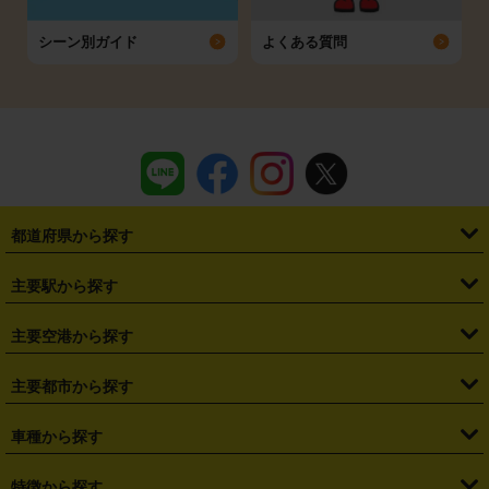
シーン別ガイド
よくある質問
都道府県から探す
・
北海道
・
青森県
・
岩手県
・
宮城県
・
秋田県
・
山形県
主要駅から探す
・
福島県
・
東京都
・
神奈川県
・
埼玉県
・
千葉県
・
茨城県
・
札幌駅
・
仙台駅
・
新宿駅
・
池袋駅
・
渋谷駅
・
東京駅
主要空港から探す
・
栃木県
・
群馬県
・
山梨県
・
愛知県
・
静岡県
・
岐阜県
・
横浜駅
・
川崎駅
・
大宮駅
・
西船橋駅
・
柏駅
・
名古屋駅
・
新千歳空港
・
仙台空港
主要都市から探す
・
長野県
・
新潟県
・
富山県
・
石川県
・
福井県
・
大阪府
・
大阪駅
・
難波駅
・
三宮駅
・
京都駅
・
広島駅
・
博多駅
・
成田空港
・
羽田空港
・
兵庫県
・
京都府
・
滋賀県
・
和歌山県
・
奈良県
・
三重県
・
札幌市
・
仙台市
車種から探す
・
熊本駅
・
那覇空港駅
・
中部国際空港セントレア
・
関西国際空港
・
鳥取県
・
島根県
・
岡山県
・
広島県
・
山口県
・
徳島県
・
千葉市
・
さいたま市
・
軽自動車
・
コンパクトカー
・
ステーションワゴン・セダン
特徴から探す
・
大阪国際空港（伊丹空港）
・
神戸空港