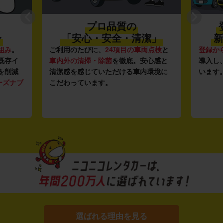
プロ品質の
〜
「安心・安全・清潔」
新
組み
。
ご利用のたびに、
24項目の車両点検
と
登録か
既存イ
車内外の清掃・除菌
を徹底。安心感と
導入し
を削減
清潔感を感じていただける車内環境に
います
ーズナブ
こだわっています。
選ばれる理由を見る