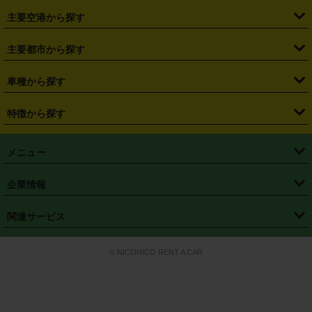
・
福島県
・
東京都
・
神奈川県
・
埼玉県
・
千葉県
・
茨城県
・
札幌駅
・
仙台駅
・
新宿駅
・
池袋駅
・
渋谷駅
・
東京駅
主要空港から探す
・
栃木県
・
群馬県
・
山梨県
・
愛知県
・
静岡県
・
岐阜県
・
横浜駅
・
川崎駅
・
大宮駅
・
西船橋駅
・
柏駅
・
名古屋駅
・
新千歳空港
・
仙台空港
主要都市から探す
・
長野県
・
新潟県
・
富山県
・
石川県
・
福井県
・
大阪府
・
大阪駅
・
難波駅
・
三宮駅
・
京都駅
・
広島駅
・
博多駅
・
成田空港
・
羽田空港
・
兵庫県
・
京都府
・
滋賀県
・
和歌山県
・
奈良県
・
三重県
・
札幌市
・
仙台市
車種から探す
・
熊本駅
・
那覇空港駅
・
中部国際空港セントレア
・
関西国際空港
・
鳥取県
・
島根県
・
岡山県
・
広島県
・
山口県
・
徳島県
・
千葉市
・
さいたま市
・
軽自動車
・
コンパクトカー
・
ステーションワゴン・セダン
特徴から探す
・
大阪国際空港（伊丹空港）
・
神戸空港
・
香川県
・
愛媛県
・
高知県
・
福岡県
・
佐賀県
・
長崎県
・
横浜市
・
川崎市
・
ミニバン・ワンボックス
・
高級ミニバン・ワンボックス
・
SUV
・
岡山空港
・
徳島空港
・
ハイブリッド
・
宅配レンタカー
・
ETCカードレンタル
・
熊本県
・
大分県
・
宮崎県
・
鹿児島県
・
沖縄県
・
相模原市
・
新潟市
メニュー
・
軽トラック・商用バン
・
福岡空港
・
鹿児島空港
・
長期レンタル
・
深夜時間帯レンタル
・
免責補償プラス
・
静岡市
・
浜松市
・
・
トラック・バン
トップページ
・
はじめての方へ
・
ご利用案内
(タウンエースバン、ライトエースバン等)
企業情報
・
那覇空港
・
パーフェクト補償
・
スタッドレスタイヤ
・
直前予約
・
名古屋市
・
京都市
・
・
トラック・バン
ベストレート保証
・
予約から返却まで
・
・
店舗オリジナル
利用シーン別ガイ
(ハイエースバン・キャラバン等)
・
・
ニコパス(アプリ)
会社概要
・
ニュース
・
国際運転免許証
・
フランチャイズ募集
・
営業時間外返却サービス
・
個人情報保護
関連サービス
・
大阪市
・
堺市
ド
・
・
レッカー搬送サービス
カスタマーハラスメントに対する基本方針
・
神戸市
・
岡山市
・
・
車種・料金
カーリースなら「定額ニコノリパック」
・
店舗を探す
・
キャンペーン
© NICONICO RENT A CAR
・
特定商取引法に基づく表記
・
旅行業約款
・
広島市
・
北九州市
・
・
会員特典
超短期カーリースの「ニコリース」
・
選ばれる理由
・
安心・安全への取
り組み
・
福岡市
・
熊本市
・
清潔・快適な車内
・
徹底した車両点検
・
新しいクルマ