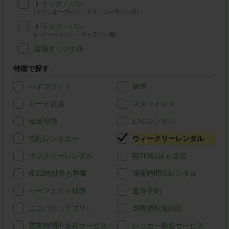
トラック・バン
(タウンエースバン、ライトエースバン等)
トラック・バン
(ハイエースバン・キャラバン等)
店舗オリジナル
特徴で探す
ハイブリッド
禁煙
カード決済
スタッドレス
給油可能
ETCレンタル
宅配レンタカー
ウィークリーレンタル
マンスリーレンタル
朝7時以前も営業
夜21時以降も営業
深夜時間帯レンタル
パーフェクト補償
直前予約
ニコパス（アプリ）
国際運転免許証
営業時間外返却サービス
レッカー搬送サービス