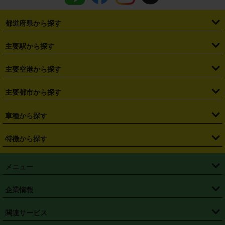
都道府県から探す
・
北海道
・
青森県
・
岩手県
・
宮城県
・
秋田県
・
山形県
主要駅から探す
・
福島県
・
東京都
・
神奈川県
・
埼玉県
・
千葉県
・
茨城県
・
札幌駅
・
仙台駅
・
新宿駅
・
池袋駅
・
渋谷駅
・
東京駅
主要空港から探す
・
栃木県
・
群馬県
・
山梨県
・
愛知県
・
静岡県
・
岐阜県
・
横浜駅
・
川崎駅
・
大宮駅
・
西船橋駅
・
柏駅
・
名古屋駅
・
新千歳空港
・
仙台空港
主要都市から探す
・
長野県
・
新潟県
・
富山県
・
石川県
・
福井県
・
大阪府
・
大阪駅
・
難波駅
・
三宮駅
・
京都駅
・
広島駅
・
博多駅
・
成田空港
・
羽田空港
・
兵庫県
・
京都府
・
滋賀県
・
和歌山県
・
奈良県
・
三重県
・
札幌市
・
仙台市
車種から探す
・
熊本駅
・
那覇空港駅
・
中部国際空港セントレア
・
関西国際空港
・
鳥取県
・
島根県
・
岡山県
・
広島県
・
山口県
・
徳島県
・
千葉市
・
さいたま市
・
軽自動車
・
コンパクトカー
・
ステーションワゴン・セダン
特徴から探す
・
大阪国際空港（伊丹空港）
・
神戸空港
・
香川県
・
愛媛県
・
高知県
・
福岡県
・
佐賀県
・
長崎県
・
横浜市
・
川崎市
・
ミニバン・ワンボックス
・
高級ミニバン・ワンボックス
・
SUV
・
岡山空港
・
徳島空港
・
ハイブリッド
・
宅配レンタカー
・
ETCカードレンタル
・
熊本県
・
大分県
・
宮崎県
・
鹿児島県
・
沖縄県
・
相模原市
・
新潟市
メニュー
・
軽トラック・商用バン
・
福岡空港
・
鹿児島空港
・
長期レンタル
・
深夜時間帯レンタル
・
免責補償プラス
・
静岡市
・
浜松市
・
・
トラック・バン
トップページ
・
はじめての方へ
・
ご利用案内
(タウンエースバン、ライトエースバン等)
企業情報
・
那覇空港
・
パーフェクト補償
・
スタッドレスタイヤ
・
直前予約
・
名古屋市
・
京都市
・
・
トラック・バン
ベストレート保証
・
予約から返却まで
・
・
店舗オリジナル
利用シーン別ガイ
(ハイエースバン・キャラバン等)
・
・
ニコパス(アプリ)
会社概要
・
ニュース
・
国際運転免許証
・
フランチャイズ募集
・
営業時間外返却サービス
・
個人情報保護
関連サービス
・
大阪市
・
堺市
ド