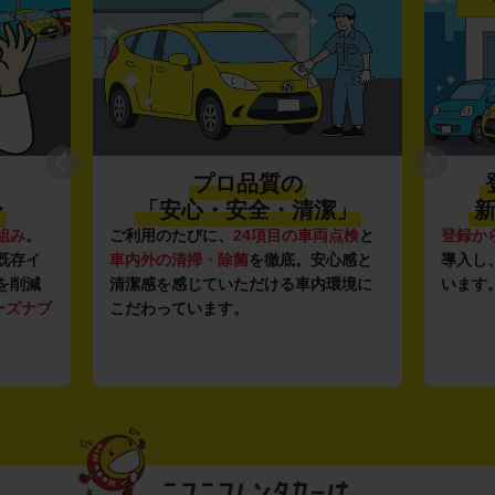
プロ品質の
〜
「安心・安全・清潔」
新
組み
。
ご利用のたびに、
24項目の車両点検
と
登録か
既存イ
車内外の清掃・除菌
を徹底。安心感と
導入し
を削減
清潔感を感じていただける車内環境に
います
ーズナブ
こだわっています。