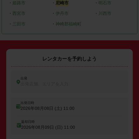
・
姫路市
・
尼崎市
・
明石市
・
西宮市
・
伊丹市
・
川西市
・
三田市
・
神崎郡福崎町
レンタカーを予約しよう
出発
出発店舗、エリアを入力
出発日時
2026年08月08日 (土)
11:00
返却日時
2026年08月09日 (日)
11:00