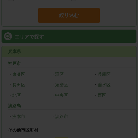
絞り込む
エリアで探す
兵庫県
神戸市
・
東灘区
・
灘区
・
兵庫区
・
長田区
・
須磨区
・
垂水区
・
北区
・
中央区
・
西区
淡路島
・
洲本市
・
淡路市
その他市区町村