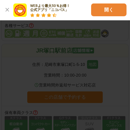
WEBより最大30％お得！

開く
公式アプリ「ニコパス」
各種サービス
JR塚口駅前店
住所：
尼崎市東塚口町1-5-10
地図
営業時間：
10:00-20:00
営業時間外返却サービス対応店
この店舗で予約する
保有車両クラス