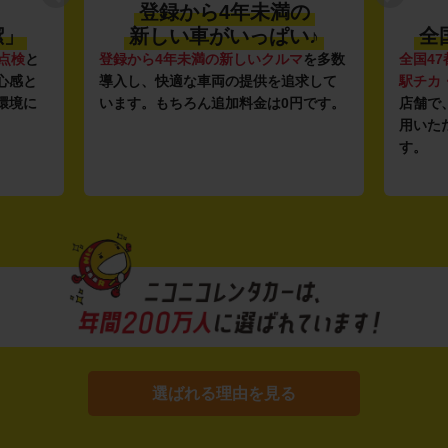
登録から4年未満の
潔」
新しい車がいっぱい♪
全
点検
と
登録から4年未満の新しいクルマ
を多数
全国47
心感と
導入し、快適な車両の提供を追求して
駅チカ
環境に
います。もちろん追加料金は0円です。
店舗で
用いた
す。
選ばれる理由を見る