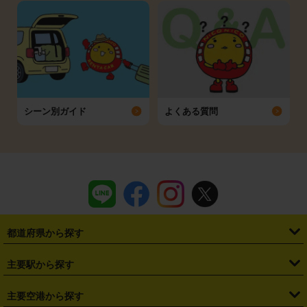
シーン別ガイド
よくある質問
都道府県から探す
・
北海道
・
青森県
・
岩手県
・
宮城県
・
秋田県
・
山形県
主要駅から探す
・
福島県
・
東京都
・
神奈川県
・
埼玉県
・
千葉県
・
茨城県
・
札幌駅
・
仙台駅
・
新宿駅
・
池袋駅
・
渋谷駅
・
東京駅
主要空港から探す
・
栃木県
・
群馬県
・
山梨県
・
愛知県
・
静岡県
・
岐阜県