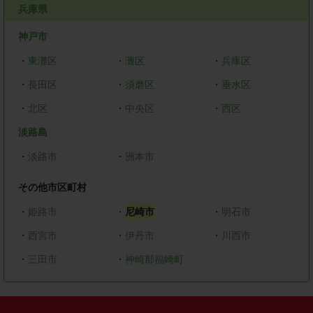
兵庫県
神戸市
・
東灘区
・
灘区
・
兵庫区
・
長田区
・
須磨区
・
垂水区
・
北区
・
中央区
・
西区
淡路島
・
淡路市
・
洲本市
その他市区町村
・
姫路市
・
尼崎市
・
明石市
・
西宮市
・
伊丹市
・
川西市
・
三田市
・
神崎郡福崎町