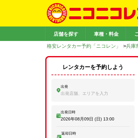
店舗を探す
車種・料金
格安レンタカー予約「ニコレン」
>
兵庫
レンタカーを予約しよう
出発
出発店舗、エリアを入力
出発日時
2026年08月09日 (日)
13:00
返却日時