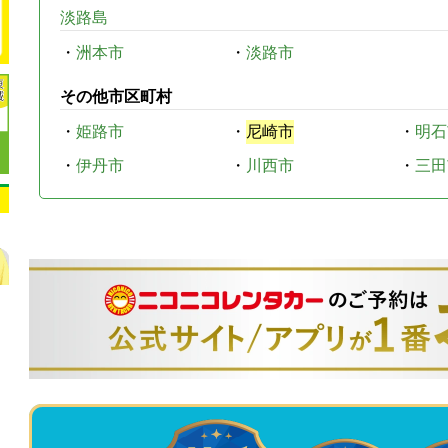
淡路島
・
洲本市
・
淡路市
その他市区町村
・
姫路市
・
尼崎市
・
明石
・
伊丹市
・
川西市
・
三田