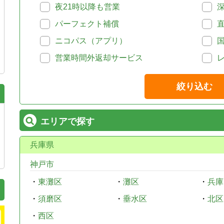
夜21時以降も営業
パーフェクト補償
ニコパス（アプリ）
営業時間外返却サービス
絞り込む
エリアで探す
兵庫県
神戸市
・
東灘区
・
灘区
・
兵庫
・
須磨区
・
垂水区
・
北区
・
西区