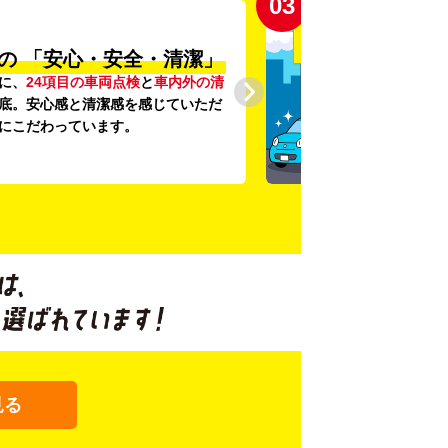
03
の
「安心・安全・清潔」
に、
24項目の車両点検
と
車内外の清
底。安心感と清潔感を感じていただ
にこだわっています。
見る