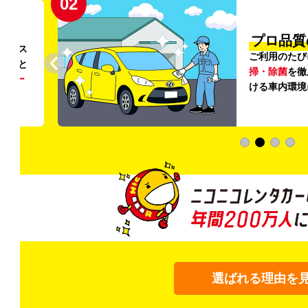
02
円〜
プロ品質
リンス
ご利用のたび
ること
掃・除菌
を徹
う
リー
ける車内環境
選ばれる理由を