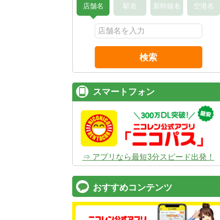
店舗名
駅名
新幹線名
空港名
検索
スマートフォン
⇒ アプリなら最短3分スピード出発！
おすすめコンテンツ