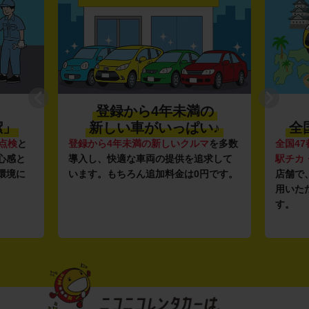
登録から4年未満の
潔」
新しい車がいっぱい♪
全
点検
と
登録から4年未満の新しいクルマ
を多数
全国47
心感と
導入し、快適な車両の提供を追求して
駅チカ
環境に
います。もちろん追加料金は0円です。
店舗で
用いた
す。