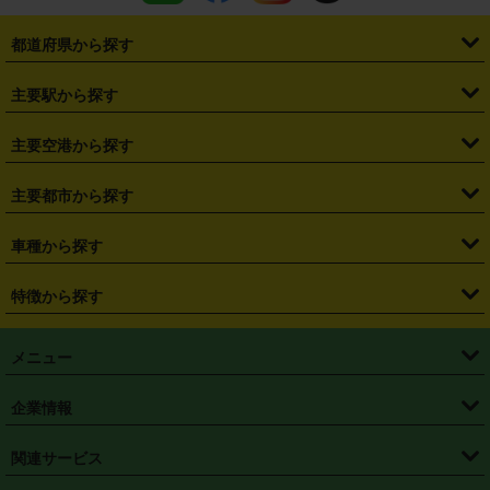
都道府県から探す
・
北海道
・
青森県
・
岩手県
・
宮城県
・
秋田県
・
山形県
主要駅から探す
・
福島県
・
東京都
・
神奈川県
・
埼玉県
・
千葉県
・
茨城県
・
札幌駅
・
仙台駅
・
新宿駅
・
池袋駅
・
渋谷駅
・
東京駅
主要空港から探す
・
栃木県
・
群馬県
・
山梨県
・
愛知県
・
静岡県
・
岐阜県
・
横浜駅
・
川崎駅
・
大宮駅
・
西船橋駅
・
柏駅
・
名古屋駅
・
新千歳空港
・
仙台空港
主要都市から探す
・
長野県
・
新潟県
・
富山県
・
石川県
・
福井県
・
大阪府
・
大阪駅
・
難波駅
・
三宮駅
・
京都駅
・
広島駅
・
博多駅
・
成田空港
・
羽田空港
・
兵庫県
・
京都府
・
滋賀県
・
和歌山県
・
奈良県
・
三重県
・
札幌市
・
仙台市
車種から探す
・
熊本駅
・
那覇空港駅
・
中部国際空港セントレア
・
関西国際空港
・
鳥取県
・
島根県
・
岡山県
・
広島県
・
山口県
・
徳島県
・
千葉市
・
さいたま市
・
軽自動車
・
コンパクトカー
・
ステーションワゴン・セダン
特徴から探す
・
大阪国際空港（伊丹空港）
・
神戸空港
・
香川県
・
愛媛県
・
高知県
・
福岡県
・
佐賀県
・
長崎県
・
横浜市
・
川崎市
・
ミニバン・ワンボックス
・
高級ミニバン・ワンボックス
・
SUV
・
岡山空港
・
徳島空港
・
ハイブリッド
・
宅配レンタカー
・
ETCカードレンタル
・
熊本県
・
大分県
・
宮崎県
・
鹿児島県
・
沖縄県
・
相模原市
・
新潟市
メニュー
・
軽トラック・商用バン
・
福岡空港
・
鹿児島空港
・
長期レンタル
・
深夜時間帯レンタル
・
免責補償プラス
・
静岡市
・
浜松市
・
・
トラック・バン
トップページ
・
はじめての方へ
・
ご利用案内
(タウンエースバン、ライトエースバン等)
企業情報
・
那覇空港
・
パーフェクト補償
・
スタッドレスタイヤ
・
直前予約
・
名古屋市
・
京都市
・
・
トラック・バン
ベストレート保証
・
予約から返却まで
・
・
店舗オリジナル
利用シーン別ガイ
(ハイエースバン・キャラバン等)
・
・
ニコパス(アプリ)
会社概要
・
ニュース
・
国際運転免許証
・
フランチャイズ募集
・
営業時間外返却サービス
・
個人情報保護
関連サービス
・
大阪市
・
堺市
ド
・
・
レッカー搬送サービス
カスタマーハラスメントに対する基本方針