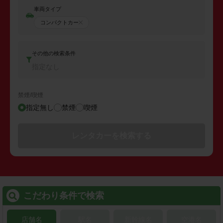
車両タイプ
コンパクトカー
その他の検索条件
指定なし
禁煙/喫煙
指定無し
禁煙
喫煙
レンタカーを検索する
こだわり条件で検索
店舗名
駅名
新幹線名
空港名