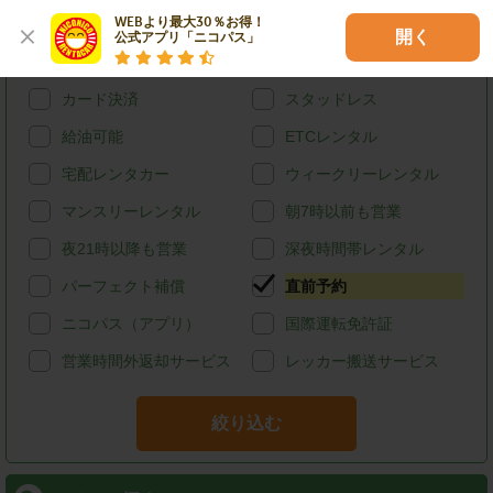
WEBより最大30％お得！

特徴で探す
開く
公式アプリ「ニコパス」
ハイブリッド
禁煙
カード決済
スタッドレス
給油可能
ETCレンタル
宅配レンタカー
ウィークリーレンタル
マンスリーレンタル
朝7時以前も営業
夜21時以降も営業
深夜時間帯レンタル
パーフェクト補償
直前予約
ニコパス（アプリ）
国際運転免許証
営業時間外返却サービス
レッカー搬送サービス
絞り込む