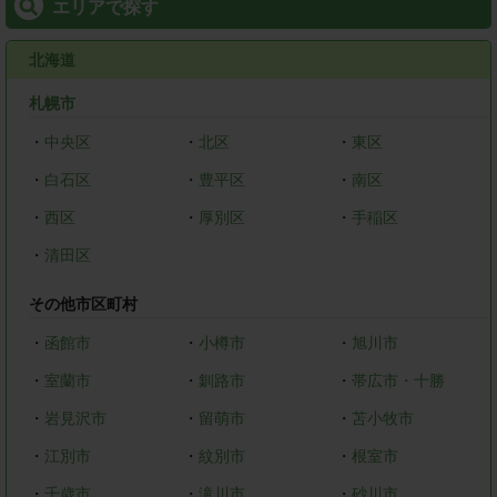
エリアで探す
北海道
札幌市
・
中央区
・
北区
・
東区
・
白石区
・
豊平区
・
南区
・
西区
・
厚別区
・
手稲区
・
清田区
その他市区町村
・
函館市
・
小樽市
・
旭川市
・
室蘭市
・
釧路市
・
帯広市・十勝
・
岩見沢市
・
留萌市
・
苫小牧市
・
江別市
・
紋別市
・
根室市
・
千歳市
・
滝川市
・
砂川市