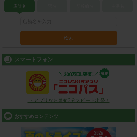
店舗名
駅名
新幹線名
空港名
検索
スマートフォン
⇒ アプリなら最短3分スピード出発！
おすすめコンテンツ