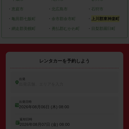
・
恵庭市
・
北広島市
・
石狩市
・
亀田郡七飯町
・
余市郡余市町
・
上川郡東神楽町
・
網走郡美幌町
・
勇払郡むかわ町
・
目梨郡羅臼町
レンタカーを予約しよう
出発
出発店舗、エリアを入力
出発日時
2026年08月06日 (木)
08:00
返却日時
2026年08月07日 (金)
08:00