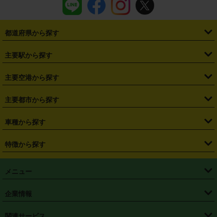
都道府県から探す
・
北海道
・
青森県
・
岩手県
・
宮城県
・
秋田県
・
山形県
主要駅から探す
・
福島県
・
東京都
・
神奈川県
・
埼玉県
・
千葉県
・
茨城県
・
札幌駅
・
仙台駅
・
新宿駅
・
池袋駅
・
渋谷駅
・
東京駅
主要空港から探す
・
栃木県
・
群馬県
・
山梨県
・
愛知県
・
静岡県
・
岐阜県
・
横浜駅
・
川崎駅
・
大宮駅
・
西船橋駅
・
柏駅
・
名古屋駅
・
新千歳空港
・
仙台空港
主要都市から探す
・
長野県
・
新潟県
・
富山県
・
石川県
・
福井県
・
大阪府
・
大阪駅
・
難波駅
・
三宮駅
・
京都駅
・
広島駅
・
博多駅
・
成田空港
・
羽田空港
・
兵庫県
・
京都府
・
滋賀県
・
和歌山県
・
奈良県
・
三重県
・
札幌市
・
仙台市
車種から探す
・
熊本駅
・
那覇空港駅
・
中部国際空港セントレア
・
関西国際空港
・
鳥取県
・
島根県
・
岡山県
・
広島県
・
山口県
・
徳島県
・
千葉市
・
さいたま市
・
軽自動車
・
コンパクトカー
・
ステーションワゴン・セダン
特徴から探す
・
大阪国際空港（伊丹空港）
・
神戸空港
・
香川県
・
愛媛県
・
高知県
・
福岡県
・
佐賀県
・
長崎県
・
横浜市
・
川崎市
・
ミニバン・ワンボックス
・
高級ミニバン・ワンボックス
・
SUV
・
岡山空港
・
徳島空港
・
ハイブリッド
・
宅配レンタカー
・
ETCカードレンタル
・
熊本県
・
大分県
・
宮崎県
・
鹿児島県
・
沖縄県
・
相模原市
・
新潟市
メニュー
・
軽トラック・商用バン
・
福岡空港
・
鹿児島空港
・
長期レンタル
・
深夜時間帯レンタル
・
免責補償プラス
・
静岡市
・
浜松市
・
・
トラック・バン
トップページ
・
はじめての方へ
・
ご利用案内
(タウンエースバン、ライトエースバン等)
企業情報
・
那覇空港
・
パーフェクト補償
・
スタッドレスタイヤ
・
直前予約
・
名古屋市
・
京都市
・
・
トラック・バン
ベストレート保証
・
予約から返却まで
・
・
店舗オリジナル
利用シーン別ガイ
(ハイエースバン・キャラバン等)
・
・
ニコパス(アプリ)
会社概要
・
ニュース
・
国際運転免許証
・
フランチャイズ募集
・
営業時間外返却サービス
・
個人情報保護
関連サービス
・
大阪市
・
堺市
ド