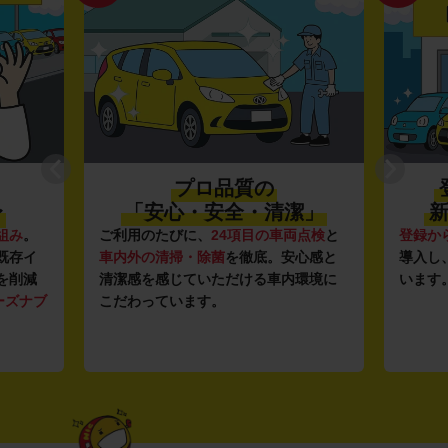
プロ品質の
〜
「安心・安全・清潔」
新
組み
。
ご利用のたびに、
24項目の車両点検
と
登録か
既存イ
車内外の清掃・除菌
を徹底。安心感と
導入し
を削減
清潔感を感じていただける車内環境に
います
ーズナブ
こだわっています。