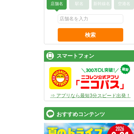
店舗名
駅名
新幹線名
空港名
検索
スマートフォン
⇒ アプリなら最短3分スピード出発！
おすすめコンテンツ