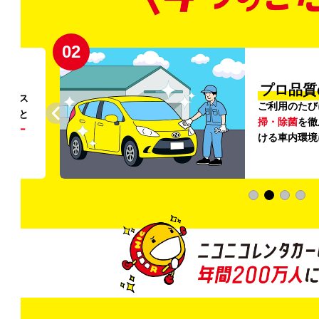
02
円〜
プロ品質
リンス
ご利用のたび
ること
掃・除菌
を徹
う
リー
ける車内環境