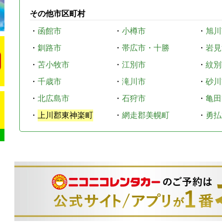
その他市区町村
・
函館市
・
小樽市
・
旭川
・
釧路市
・
帯広市・十勝
・
岩見
・
苫小牧市
・
江別市
・
紋別
・
千歳市
・
滝川市
・
砂川
・
北広島市
・
石狩市
・
亀田
・
上川郡東神楽町
・
網走郡美幌町
・
勇払