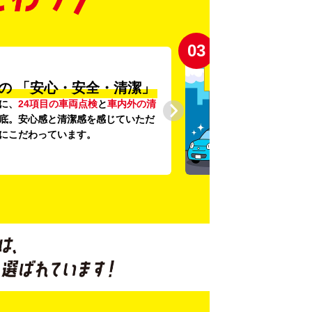
03
の
「安心・安全・清潔」
に、
24項目の車両点検
と
車内外の清
底。安心感と清潔感を感じていただ
にこだわっています。