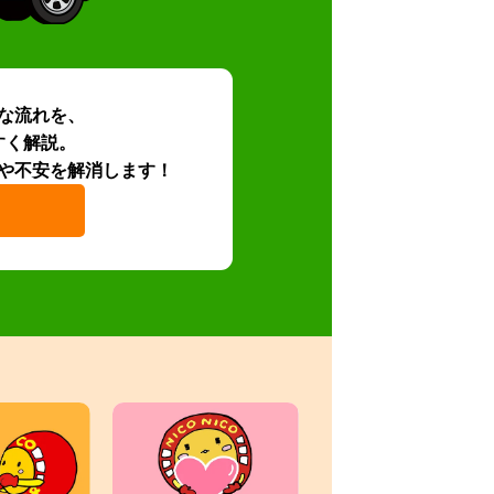
な流れを、
すく解説。
や不安を解消します！