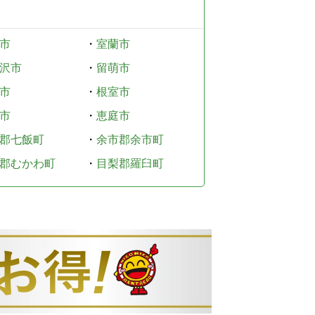
市
・
室蘭市
沢市
・
留萌市
市
・
根室市
市
・
恵庭市
郡七飯町
・
余市郡余市町
郡むかわ町
・
目梨郡羅臼町