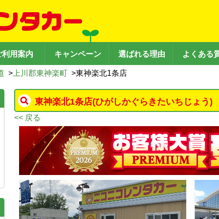
ご利用案内
キャンペーン
選ばれる理由
よくある
道
>
上川郡東神楽町
>
東神楽北1条店
東神楽北1条店
(ひがしかぐらきたいちじょう)
<< 戻る