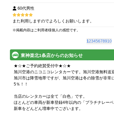
60代男性
また利用しますのでよろしくお願いします。
※
掲載内容はご利用者様個人の感想です。
1
2
3
4
5
6
7
8
9
10
東神楽北1条店からのお知らせ
★☆★ご予約絶賛受付中★☆★

旭川空港のニコニコレンタカーです。旭川空港無料送迎（
旭川市は降雪地帯ですが、旭川空港は冬の除雪が非常に
5％！！

当店のレンタカーは全て「白色」です。

ほとんどの車両が新車登録4年以内の「プラチナレーベル
新車をどんどん増車中でございます。
