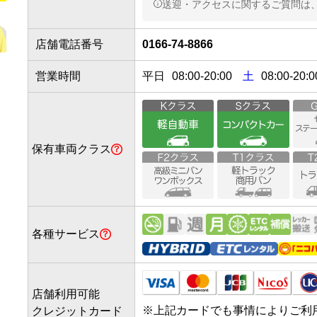
送迎・アクセスに関するご質問は
無料送迎・要予約
店舗電話番号
0166-74-8866
集合場所
地図を見る
営業時間
平日
08:00
-
20:00
土
08:00-20:0
ターミナル内到着口前で「
てお待ちしております。
保有車両クラス
到着時のご連絡
事前にご搭乗便の連絡を
せん。
0166-74-8866
各種サービス
店舗利用可能
※
上記カードでも事情によりご利
クレジットカード