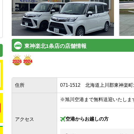
東神楽北1条店の店舗情報
住所
071-1512
北海道上川郡東神楽町北一
※旭川空港まで無料送迎いたしま
空港から
お越しの方
アクセス
旭川空港