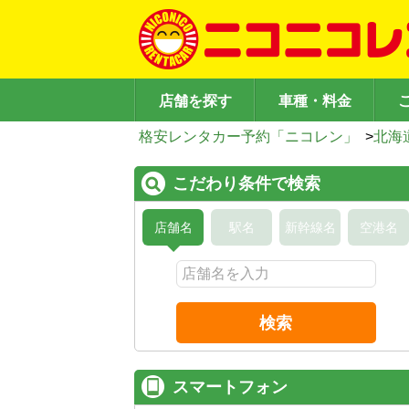
店舗を探す
車種・料金
格安レンタカー予約「ニコレン」
>
北海
こだわり条件で検索
店舗名
駅名
新幹線名
空港名
検索
スマートフォン