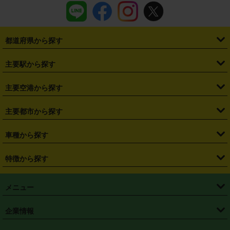
都道府県から探す
・
北海道
・
青森県
・
岩手県
・
宮城県
・
秋田県
・
山形県
主要駅から探す
・
福島県
・
東京都
・
神奈川県
・
埼玉県
・
千葉県
・
茨城県
・
札幌駅
・
仙台駅
・
新宿駅
・
池袋駅
・
渋谷駅
・
東京駅
主要空港から探す
・
栃木県
・
群馬県
・
山梨県
・
愛知県
・
静岡県
・
岐阜県
・
横浜駅
・
川崎駅
・
大宮駅
・
西船橋駅
・
柏駅
・
名古屋駅
・
新千歳空港
・
仙台空港
主要都市から探す
・
長野県
・
新潟県
・
富山県
・
石川県
・
福井県
・
大阪府
・
大阪駅
・
難波駅
・
三宮駅
・
京都駅
・
広島駅
・
博多駅
・
成田空港
・
羽田空港
・
兵庫県
・
京都府
・
滋賀県
・
和歌山県
・
奈良県
・
三重県
・
札幌市
・
仙台市
車種から探す
・
熊本駅
・
那覇空港駅
・
中部国際空港セントレア
・
関西国際空港
・
鳥取県
・
島根県
・
岡山県
・
広島県
・
山口県
・
徳島県
・
千葉市
・
さいたま市
・
軽自動車
・
コンパクトカー
・
ステーションワゴン・セダン
特徴から探す
・
大阪国際空港（伊丹空港）
・
神戸空港
・
香川県
・
愛媛県
・
高知県
・
福岡県
・
佐賀県
・
長崎県
・
横浜市
・
川崎市
・
ミニバン・ワンボックス
・
高級ミニバン・ワンボックス
・
SUV
・
岡山空港
・
徳島空港
・
ハイブリッド
・
宅配レンタカー
・
ETCカードレンタル
・
熊本県
・
大分県
・
宮崎県
・
鹿児島県
・
沖縄県
・
相模原市
・
新潟市
メニュー
・
軽トラック・商用バン
・
福岡空港
・
鹿児島空港
・
長期レンタル
・
深夜時間帯レンタル
・
免責補償プラス
・
静岡市
・
浜松市
・
・
トラック・バン
トップページ
・
はじめての方へ
・
ご利用案内
(タウンエースバン、ライトエースバン等)
企業情報
・
那覇空港
・
パーフェクト補償
・
スタッドレスタイヤ
・
直前予約
・
名古屋市
・
京都市
・
・
トラック・バン
ベストレート保証
・
予約から返却まで
・
・
店舗オリジナル
利用シーン別ガイ
(ハイエースバン・キャラバン等)
・
・
ニコパス(アプリ)
会社概要
・
ニュース
・
国際運転免許証
・
フランチャイズ募集
・
営業時間外返却サービス
・
個人情報保護