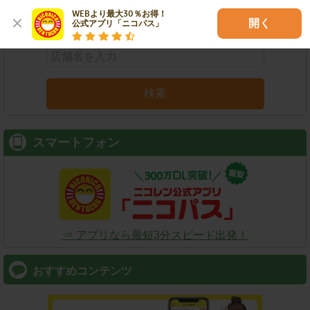
WEBより最大30％お得！

店舗名
駅名
新幹線名
空港名
開く
公式アプリ「ニコパス」
検索
スマートフォン
⇒ アプリなら最短3分スピード出発！
おすすめコンテンツ