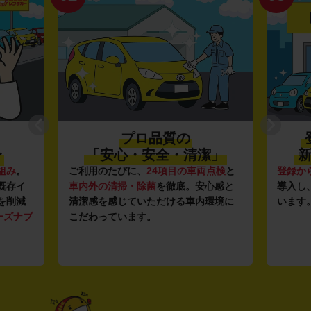
プロ品質の
〜
「安心・安全・清潔」
新
組み
。
ご利用のたびに、
24項目の車両点検
と
登録か
既存イ
車内外の清掃・除菌
を徹底。安心感と
導入し
を削減
清潔感を感じていただける車内環境に
います
ーズナブ
こだわっています。