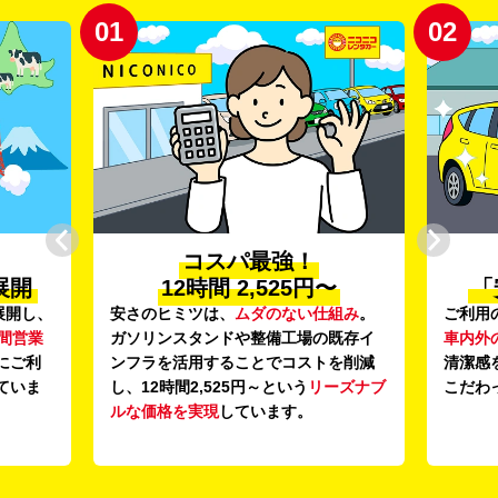
01
02
コスパ最強！
展開
12時間 2,525円〜
「
展開し、
安さのヒミツは、
ムダのない仕組み
。
ご利用
時間営業
ガソリンスタンドや整備工場の既存イ
車内外
にご利
ンフラを活用することでコストを削減
清潔感
ていま
し、12時間2,525円～という
リーズナブ
こだわ
ルな価格を実現
しています。