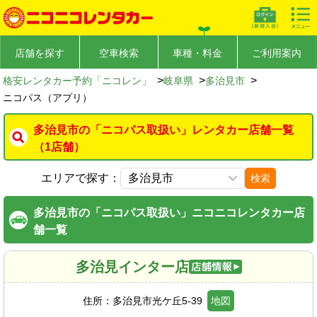
店舗を探す
空車検索
車種・料金
ご利用案内
>
>
>
格安レンタカー予約「ニコレン」
岐阜県
多治見市
ニコパス（アプリ）
多治見市の「ニコパス取扱い」レンタカー店舗一覧
（1店舗）
エリアで探す：
検索
多治見市の「ニコパス取扱い」ニコニコレンタカー店
舗一覧
多治見インター店
住所：
多治見市光ケ丘5-39
地図