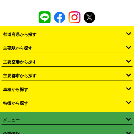
都道府県から探す
・
北海道
・
青森県
・
岩手県
・
宮城県
・
秋田県
・
山形県
主要駅から探す
・
福島県
・
東京都
・
神奈川県
・
埼玉県
・
千葉県
・
茨城県
・
札幌駅
・
仙台駅
・
新宿駅
・
池袋駅
・
渋谷駅
・
東京駅
主要空港から探す
・
栃木県
・
群馬県
・
山梨県
・
愛知県
・
静岡県
・
岐阜県
・
横浜駅
・
川崎駅
・
大宮駅
・
西船橋駅
・
柏駅
・
名古屋駅
・
新千歳空港
・
仙台空港
主要都市から探す
・
長野県
・
新潟県
・
富山県
・
石川県
・
福井県
・
大阪府
・
大阪駅
・
難波駅
・
三宮駅
・
京都駅
・
広島駅
・
博多駅
・
成田空港
・
羽田空港
・
兵庫県
・
京都府
・
滋賀県
・
和歌山県
・
奈良県
・
三重県
・
札幌市
・
仙台市
車種から探す
・
熊本駅
・
那覇空港駅
・
中部国際空港セントレア
・
関西国際空港
・
鳥取県
・
島根県
・
岡山県
・
広島県
・
山口県
・
徳島県
・
千葉市
・
さいたま市
・
軽自動車
・
コンパクトカー
・
ステーションワゴン・セダン
特徴から探す
・
大阪国際空港（伊丹空港）
・
神戸空港
・
香川県
・
愛媛県
・
高知県
・
福岡県
・
佐賀県
・
長崎県
・
横浜市
・
川崎市
・
ミニバン・ワンボックス
・
高級ミニバン・ワンボックス
・
SUV
・
岡山空港
・
徳島空港
・
ハイブリッド
・
宅配レンタカー
・
ETCカードレンタル
・
熊本県
・
大分県
・
宮崎県
・
鹿児島県
・
沖縄県
・
相模原市
・
新潟市
メニュー
・
軽トラック・商用バン
・
福岡空港
・
鹿児島空港
・
長期レンタル
・
深夜時間帯レンタル
・
免責補償プラス
・
静岡市
・
浜松市
・
・
トラック・バン
トップページ
・
はじめての方へ
・
ご利用案内
(タウンエースバン、ライトエースバン等)
企業情報
・
那覇空港