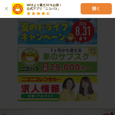
WEBより最大30％お得！

開く
公式アプリ「ニコパス」
おすすめコンテンツ