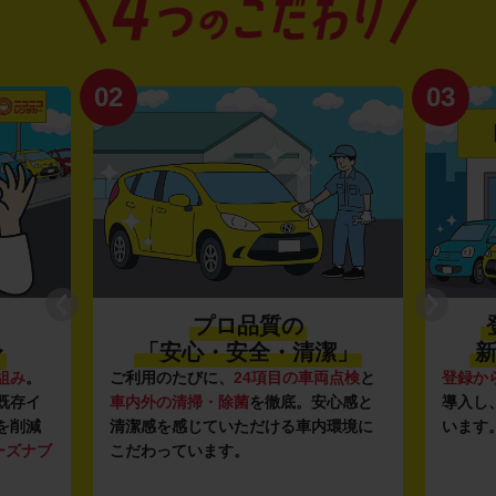
02
03
プロ品質の
〜
「安心・安全・清潔」
新
組み
。
ご利用のたびに、
24項目の車両点検
と
登録か
既存イ
車内外の清掃・除菌
を徹底。安心感と
導入し
を削減
清潔感を感じていただける車内環境に
います
ーズナブ
こだわっています。