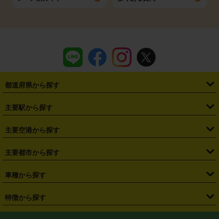
都道府県から探す
・
北海道
・
青森県
・
岩手県
・
宮城県
・
秋田県
・
山形県
主要駅から探す
・
福島県
・
東京都
・
神奈川県
・
埼玉県
・
千葉県
・
茨城県
・
札幌駅
・
仙台駅
・
新宿駅
・
池袋駅
・
渋谷駅
・
東京駅
主要空港から探す
・
栃木県
・
群馬県
・
山梨県
・
愛知県
・
静岡県
・
岐阜県
・
横浜駅
・
川崎駅
・
大宮駅
・
西船橋駅
・
柏駅
・
名古屋駅
・
新千歳空港
・
仙台空港
主要都市から探す
・
長野県
・
新潟県
・
富山県
・
石川県
・
福井県
・
大阪府
・
大阪駅
・
難波駅
・
三宮駅
・
京都駅
・
広島駅
・
博多駅
・
成田空港
・
羽田空港
・
兵庫県
・
京都府
・
滋賀県
・
和歌山県
・
奈良県
・
三重県
・
札幌市
・
仙台市
車種から探す
・
熊本駅
・
那覇空港駅
・
中部国際空港セントレア
・
関西国際空港
・
鳥取県
・
島根県
・
岡山県
・
広島県
・
山口県
・
徳島県
・
千葉市
・
さいたま市
・
軽自動車
・
コンパクトカー
・
ステーションワゴン・セダン
特徴から探す
・
大阪国際空港（伊丹空港）
・
神戸空港
・
香川県
・
愛媛県
・
高知県
・
福岡県
・
佐賀県
・
長崎県
・
横浜市
・
川崎市
・
ミニバン・ワンボックス
・
高級ミニバン・ワンボックス
・
SUV
・
岡山空港
・
徳島空港
・
ハイブリッド
・
宅配レンタカー
・
ETCカードレンタル
・
熊本県
・
大分県
・
宮崎県
・
鹿児島県
・
沖縄県