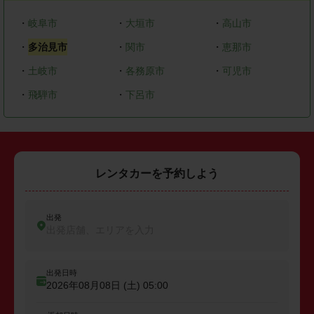
・
岐阜市
・
大垣市
・
高山市
・
多治見市
・
関市
・
恵那市
・
土岐市
・
各務原市
・
可児市
・
飛騨市
・
下呂市
レンタカーを予約しよう
出発
出発店舗、エリアを入力
出発日時
2026年08月08日 (土)
05:00