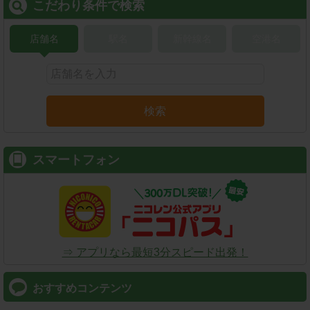
こだわり条件で検索
店舗名
駅名
新幹線名
空港名
検索
スマートフォン
⇒ アプリなら最短3分スピード出発！
おすすめコンテンツ