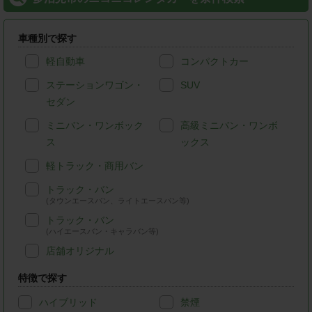
車種別で探す
軽自動車
コンパクトカー
ステーションワゴン・
SUV
セダン
ミニバン・ワンボック
高級ミニバン・ワンボ
ス
ックス
軽トラック・商用バン
トラック・バン
(タウンエースバン、ライトエースバン等)
トラック・バン
(ハイエースバン・キャラバン等)
店舗オリジナル
特徴で探す
ハイブリッド
禁煙