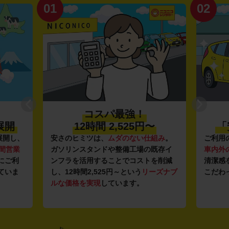
01
02
コスパ最強！
展開
12時間 2,525円〜
「
展開し、
安さのヒミツは、
ムダのない仕組み
。
ご利用
時間営業
ガソリンスタンドや整備工場の既存イ
車内外
にご利
ンフラを活用することでコストを削減
清潔感
ていま
し、12時間2,525円～という
リーズナブ
こだわ
ルな価格を実現
しています。