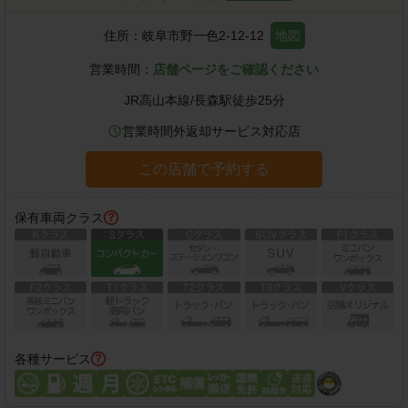
住所：
岐阜市野一色2-12-12
地図
営業時間：
店舗ページをご確認ください
JR高山本線
/
長森駅
徒歩
25
分
営業時間外返却サービス対応店
この店舗で予約する
保有車両クラス
各種サービス