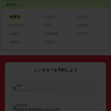
岐阜県
・
岐阜市
・
大垣市
・
高山市
・
多治見市
・
関市
・
恵那市
・
土岐市
・
各務原市
・
可児市
・
飛騨市
・
下呂市
レンタカーを予約しよう
出発
出発店舗、エリアを入力
出発日時
2026年08月06日 (木)
14:00