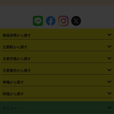
都道府県から探す
・
北海道
・
青森県
・
岩手県
・
宮城県
・
秋田県
・
山形県
主要駅から探す
・
福島県
・
東京都
・
神奈川県
・
埼玉県
・
千葉県
・
茨城県
・
札幌駅
・
仙台駅
・
新宿駅
・
池袋駅
・
渋谷駅
・
東京駅
主要空港から探す
・
栃木県
・
群馬県
・
山梨県
・
愛知県
・
静岡県
・
岐阜県
・
横浜駅
・
川崎駅
・
大宮駅
・
西船橋駅
・
柏駅
・
名古屋駅
・
新千歳空港
・
仙台空港
主要都市から探す
・
長野県
・
新潟県
・
富山県
・
石川県
・
福井県
・
大阪府
・
大阪駅
・
難波駅
・
三宮駅
・
京都駅
・
広島駅
・
博多駅
・
成田空港
・
羽田空港
・
兵庫県
・
京都府
・
滋賀県
・
和歌山県
・
奈良県
・
三重県
・
札幌市
・
仙台市
車種から探す
・
熊本駅
・
那覇空港駅
・
中部国際空港セントレア
・
関西国際空港
・
鳥取県
・
島根県
・
岡山県
・
広島県
・
山口県
・
徳島県
・
千葉市
・
さいたま市
・
軽自動車
・
コンパクトカー
・
ステーションワゴン・セダン
特徴から探す
・
大阪国際空港（伊丹空港）
・
神戸空港
・
香川県
・
愛媛県
・
高知県
・
福岡県
・
佐賀県
・
長崎県
・
横浜市
・
川崎市
・
ミニバン・ワンボックス
・
高級ミニバン・ワンボックス
・
SUV
・
岡山空港
・
徳島空港
・
ハイブリッド
・
宅配レンタカー
・
ETCカードレンタル
・
熊本県
・
大分県
・
宮崎県
・
鹿児島県
・
沖縄県
・
相模原市
・
新潟市
メニュー
・
軽トラック・商用バン
・
福岡空港
・
鹿児島空港
・
長期レンタル
・
深夜時間帯レンタル
・
免責補償プラス