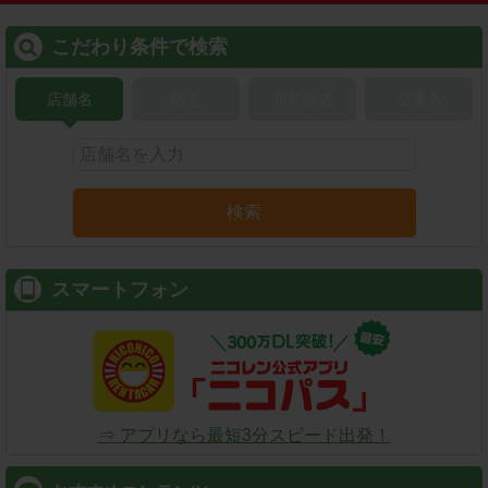
こだわり条件で検索
店舗名
駅名
新幹線名
空港名
検索
スマートフォン
⇒ アプリなら最短3分スピード出発！