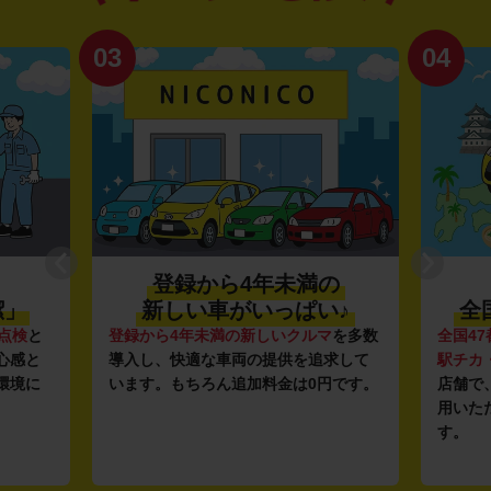
03
04
登録から4年未満の
潔」
新しい車がいっぱい♪
全
点検
と
登録から4年未満の新しいクルマ
を多数
全国47
心感と
導入し、快適な車両の提供を追求して
駅チカ
環境に
います。もちろん追加料金は0円です。
店舗で
用いた
す。