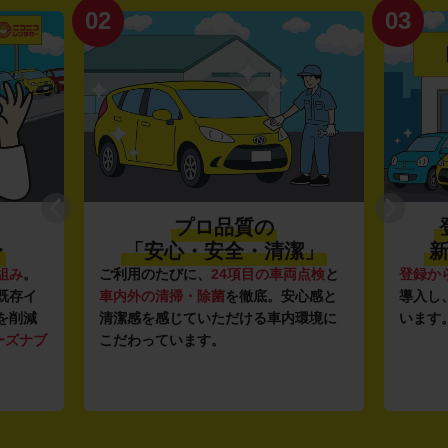
02
03
プロ品質の
〜
「安心・安全・清潔」
新
組み
。
ご利用のたびに、
24項目の車両点検
と
登録か
既存イ
車内外の清掃・除菌
を徹底。安心感と
導入し
を削減
清潔感を感じていただける車内環境に
います
ーズナブ
こだわっています。