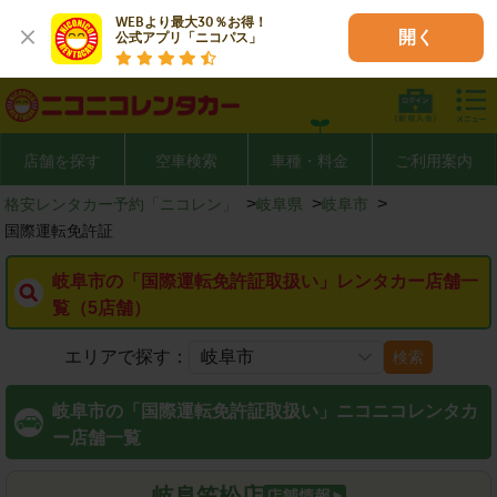
WEBより最大30％お得！

開く
公式アプリ「ニコパス」
店舗を探す
空車検索
車種・料金
ご利用案内
>
>
>
格安レンタカー予約「ニコレン」
岐阜県
岐阜市
国際運転免許証
岐阜市の「国際運転免許証取扱い」レンタカー店舗一
覧（5店舗）
エリアで探す：
検索
岐阜市の「国際運転免許証取扱い」ニコニコレンタカ
ー店舗一覧
岐阜笠松店