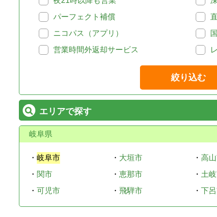
夜21時以降も営業
パーフェクト補償
ニコパス（アプリ）
営業時間外返却サービス
絞り込む
エリアで探す
岐阜県
・
岐阜市
・
大垣市
・
高山
・
関市
・
恵那市
・
土岐
・
可児市
・
飛騨市
・
下呂