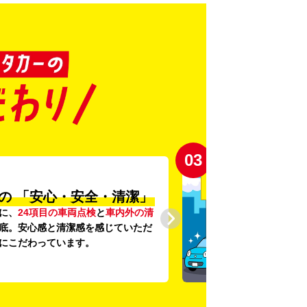
03
の
「安心・安全・清潔」
に、
24項目の車両点検
と
車内外の清
底。安心感と清潔感を感じていただ
にこだわっています。