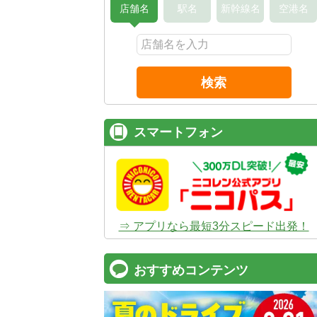
店舗名
駅名
新幹線名
空港名
検索
スマートフォン
⇒ アプリなら最短3分スピード出発！
おすすめコンテンツ