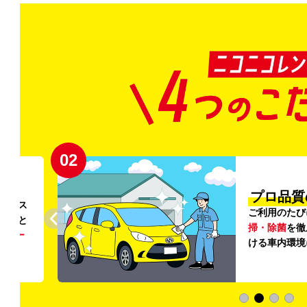
02
円〜
プロ品質
リンス
ご利用のたび
ること
掃・除菌
を徹
う
リー
ける車内環境