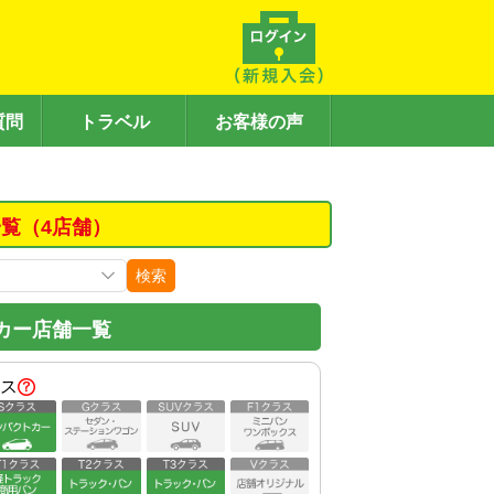
質問
トラベル
お客様の声
覧（4店舗）
検索
カー店舗一覧
ス