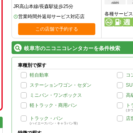
JR高山本線
/
長森駅
徒歩
25
分
各種サービス
営業時間外返却サービス対応店
この店舗で予約する
岐阜市のニコニコレンタカーを条件検索
車種別で探す
軽自動車
コ
ステーションワゴン・セダン
SU
ミニバン・ワンボックス
高
軽トラック・商用バン
ト
(タ
トラック・バン
店
(ハイエースバン・キャラバン等)
特徴で探す