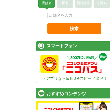
店舗名
駅名
新幹線名
空港名
検索
スマートフォン
⇒ アプリなら最短3分スピード出発！
おすすめコンテンツ