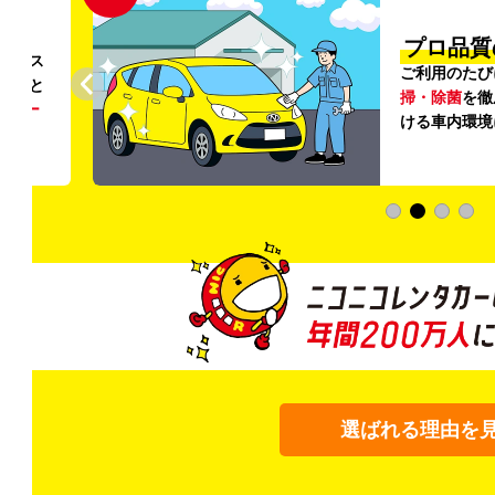
円〜
プロ品質
リンス
ご利用のたび
ること
掃・除菌
を徹
う
リー
ける車内環境
選ばれる理由を