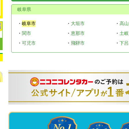
岐阜県
・
岐阜市
・
大垣市
・
高山
・
関市
・
恵那市
・
土岐
・
可児市
・
飛騨市
・
下呂