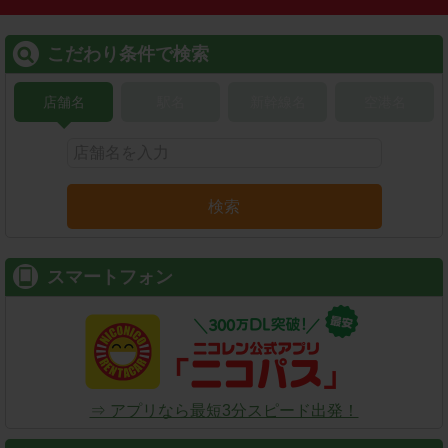
こだわり条件で検索
店舗名
駅名
新幹線名
空港名
検索
スマートフォン
⇒ アプリなら最短3分スピード出発！