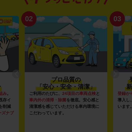
02
03
プロ品質の
〜
「安心・安全・清潔」
新
組み
。
ご利用のたびに、
24項目の車両点検
と
登録か
既存イ
車内外の清掃・除菌
を徹底。安心感と
導入し
を削減
清潔感を感じていただける車内環境に
います
ーズナブ
こだわっています。