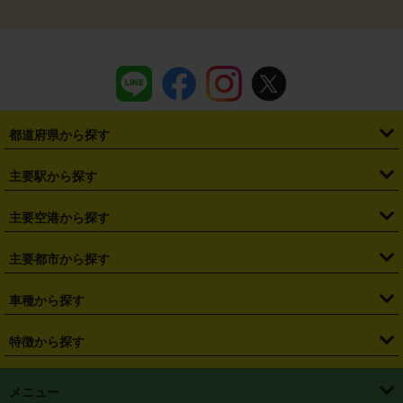
都道府県から探す
・
北海道
・
青森県
・
岩手県
・
宮城県
・
秋田県
・
山形県
主要駅から探す
・
福島県
・
東京都
・
神奈川県
・
埼玉県
・
千葉県
・
茨城県
・
札幌駅
・
仙台駅
・
新宿駅
・
池袋駅
・
渋谷駅
・
東京駅
主要空港から探す
・
栃木県
・
群馬県
・
山梨県
・
愛知県
・
静岡県
・
岐阜県
・
横浜駅
・
川崎駅
・
大宮駅
・
西船橋駅
・
柏駅
・
名古屋駅
・
新千歳空港
・
仙台空港
主要都市から探す
・
長野県
・
新潟県
・
富山県
・
石川県
・
福井県
・
大阪府
・
大阪駅
・
難波駅
・
三宮駅
・
京都駅
・
広島駅
・
博多駅
・
成田空港
・
羽田空港
・
兵庫県
・
京都府
・
滋賀県
・
和歌山県
・
奈良県
・
三重県
・
札幌市
・
仙台市
車種から探す
・
熊本駅
・
那覇空港駅
・
中部国際空港セントレア
・
関西国際空港
・
鳥取県
・
島根県
・
岡山県
・
広島県
・
山口県
・
徳島県
・
千葉市
・
さいたま市
・
軽自動車
・
コンパクトカー
・
ステーションワゴン・セダン
特徴から探す
・
大阪国際空港（伊丹空港）
・
神戸空港
・
香川県
・
愛媛県
・
高知県
・
福岡県
・
佐賀県
・
長崎県
・
横浜市
・
川崎市
・
ミニバン・ワンボックス
・
高級ミニバン・ワンボックス
・
SUV
・
岡山空港
・
徳島空港
・
ハイブリッド
・
宅配レンタカー
・
ETCカードレンタル
・
熊本県
・
大分県
・
宮崎県
・
鹿児島県
・
沖縄県
・
相模原市
・
新潟市
メニュー
・
軽トラック・商用バン
・
福岡空港
・
鹿児島空港