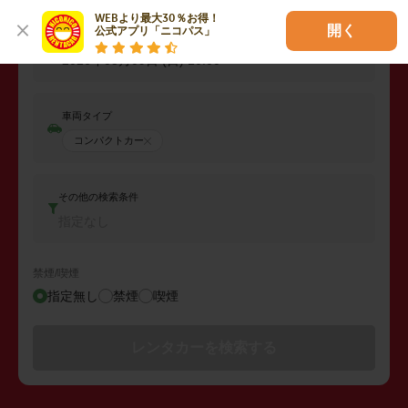
2026年08月08日 (土)
10:00
WEBより最大30％お得！

開く
公式アプリ「ニコパス」
返却日時
2026年08月09日 (日)
10:00
車両タイプ
コンパクトカー
その他の検索条件
指定なし
禁煙/喫煙
指定無し
禁煙
喫煙
レンタカーを検索する