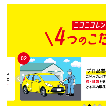
02
円〜
プロ品質
リンス
ご利用のたび
ること
掃・除菌
を徹
う
リー
ける車内環境