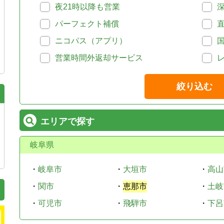
夜21時以降も営業
パーフェクト補償
ニコパス（アプリ）
営業時間外返却サービス
絞り込む
エリアで探す
岐阜県
・
岐阜市
・
大垣市
・
高山
・
関市
・
恵那市
・
土岐
・
可児市
・
飛騨市
・
下呂