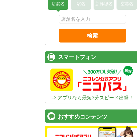
店舗名
駅名
新幹線名
空港名
検索
スマートフォン
⇒ アプリなら最短3分スピード出発！
おすすめコンテンツ