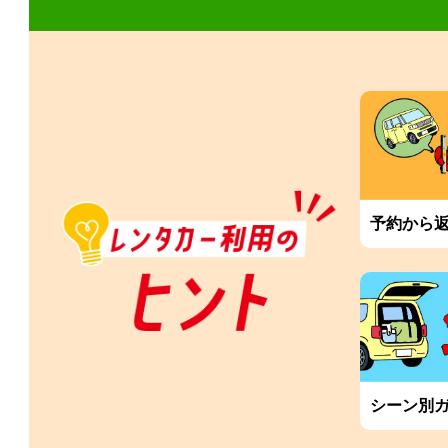
予約から
シーン別