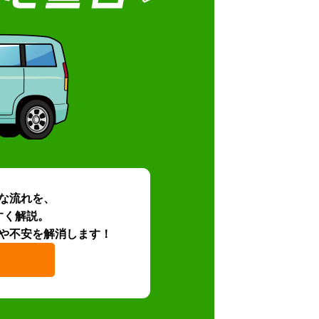
な流れを、
すく解説。
や不安を解消します！