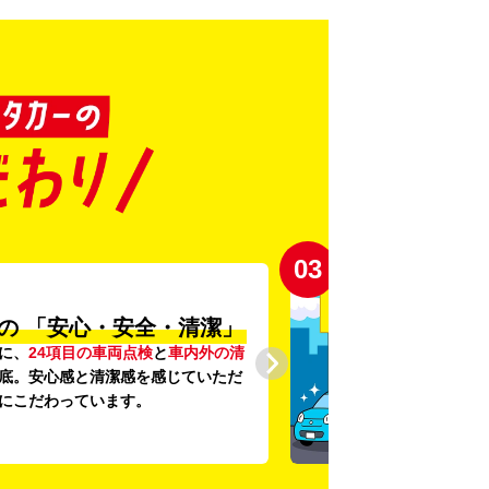
03
の
「安心・安全・清潔」
に、
24項目の車両点検
と
車内外の清
底。安心感と清潔感を感じていただ
にこだわっています。