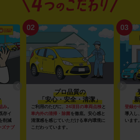
02
03
プロ品質の
〜
「安心・安全・清潔」
新
組み
。
ご利用のたびに、
24項目の車両点検
と
登録か
既存イ
車内外の清掃・除菌
を徹底。安心感と
導入し
を削減
清潔感を感じていただける車内環境に
います
ーズナブ
こだわっています。