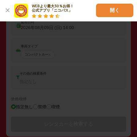
出発日時
WEBより最大30％お得！

2026年08月08日 (土)
14:00
開く
公式アプリ「ニコパス」
返却日時
2026年08月09日 (日)
14:00
車両タイプ
コンパクトカー
その他の検索条件
指定なし
禁煙/喫煙
指定無し
禁煙
喫煙
レンタカーを検索する