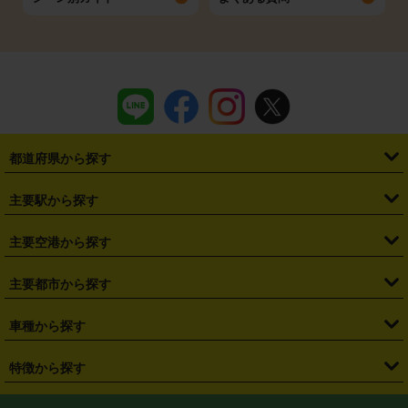
都道府県から探す
・
北海道
・
青森県
・
岩手県
・
宮城県
・
秋田県
・
山形県
主要駅から探す
・
福島県
・
東京都
・
神奈川県
・
埼玉県
・
千葉県
・
茨城県
・
札幌駅
・
仙台駅
・
新宿駅
・
池袋駅
・
渋谷駅
・
東京駅
主要空港から探す
・
栃木県
・
群馬県
・
山梨県
・
愛知県
・
静岡県
・
岐阜県
・
横浜駅
・
川崎駅
・
大宮駅
・
西船橋駅
・
柏駅
・
名古屋駅
・
新千歳空港
・
仙台空港
主要都市から探す
・
長野県
・
新潟県
・
富山県
・
石川県
・
福井県
・
大阪府
・
大阪駅
・
難波駅
・
三宮駅
・
京都駅
・
広島駅
・
博多駅
・
成田空港
・
羽田空港
・
兵庫県
・
京都府
・
滋賀県
・
和歌山県
・
奈良県
・
三重県
・
札幌市
・
仙台市
車種から探す
・
熊本駅
・
那覇空港駅
・
中部国際空港セントレア
・
関西国際空港
・
鳥取県
・
島根県
・
岡山県
・
広島県
・
山口県
・
徳島県
・
千葉市
・
さいたま市
・
軽自動車
・
コンパクトカー
・
ステーションワゴン・セダン
特徴から探す
・
大阪国際空港（伊丹空港）
・
神戸空港
・
香川県
・
愛媛県
・
高知県
・
福岡県
・
佐賀県
・
長崎県
・
横浜市
・
川崎市
・
ミニバン・ワンボックス
・
高級ミニバン・ワンボックス
・
SUV
・
岡山空港
・
徳島空港
・
ハイブリッド
・
宅配レンタカー
・
ETCカードレンタル