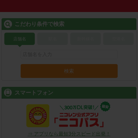
こだわり条件で検索
店舗名
駅名
新幹線名
空港名
検索
スマートフォン
⇒ アプリなら最短3分スピード出発！