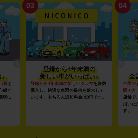
03
04
登録から4年未満の
潔」
新しい車がいっぱい♪
全
点検
と
登録から4年未満の新しいクルマ
を多数
全国47
心感と
導入し、快適な車両の提供を追求して
駅チカ
環境に
います。もちろん追加料金は0円です。
店舗で
用いた
す。