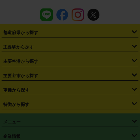
都道府県から探す
・
北海道
・
青森県
・
岩手県
・
宮城県
・
秋田県
・
山形県
主要駅から探す
・
福島県
・
東京都
・
神奈川県
・
埼玉県
・
千葉県
・
茨城県
・
札幌駅
・
仙台駅
・
新宿駅
・
池袋駅
・
渋谷駅
・
東京駅
主要空港から探す
・
栃木県
・
群馬県
・
山梨県
・
愛知県
・
静岡県
・
岐阜県
・
横浜駅
・
川崎駅
・
大宮駅
・
西船橋駅
・
柏駅
・
名古屋駅
・
新千歳空港
・
仙台空港
主要都市から探す
・
長野県
・
新潟県
・
富山県
・
石川県
・
福井県
・
大阪府
・
大阪駅
・
難波駅
・
三宮駅
・
京都駅
・
広島駅
・
博多駅
・
成田空港
・
羽田空港
・
兵庫県
・
京都府
・
滋賀県
・
和歌山県
・
奈良県
・
三重県
・
札幌市
・
仙台市
車種から探す
・
熊本駅
・
那覇空港駅
・
中部国際空港セントレア
・
関西国際空港
・
鳥取県
・
島根県
・
岡山県
・
広島県
・
山口県
・
徳島県
・
千葉市
・
さいたま市
・
軽自動車
・
コンパクトカー
・
ステーションワゴン・セダン
特徴から探す
・
大阪国際空港（伊丹空港）
・
神戸空港
・
香川県
・
愛媛県
・
高知県
・
福岡県
・
佐賀県
・
長崎県
・
横浜市
・
川崎市
・
ミニバン・ワンボックス
・
高級ミニバン・ワンボックス
・
SUV
・
岡山空港
・
徳島空港
・
ハイブリッド
・
宅配レンタカー
・
ETCカードレンタル
・
熊本県
・
大分県
・
宮崎県
・
鹿児島県
・
沖縄県
・
相模原市
・
新潟市
メニュー
・
軽トラック・商用バン
・
福岡空港
・
鹿児島空港
・
長期レンタル
・
深夜時間帯レンタル
・
免責補償プラス
・
静岡市
・
浜松市
・
・
トラック・バン
トップページ
・
はじめての方へ
・
ご利用案内
(タウンエースバン、ライトエースバン等)
企業情報
・
那覇空港
・
パーフェクト補償
・
スタッドレスタイヤ
・
直前予約