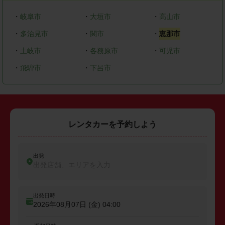
・
岐阜市
・
大垣市
・
高山市
・
多治見市
・
関市
・
恵那市
・
土岐市
・
各務原市
・
可児市
・
飛騨市
・
下呂市
レンタカーを予約しよう
出発
出発店舗、エリアを入力
出発日時
2026年08月07日 (金)
04:00