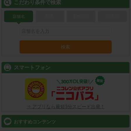
こだわり条件で検索
店舗名
駅名
新幹線名
空港名
検索
スマートフォン
⇒ アプリなら最短3分スピード出発！
おすすめコンテンツ