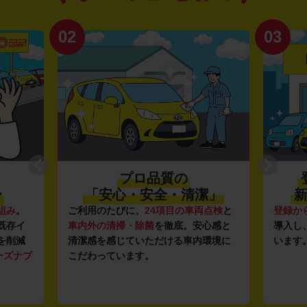
02
03
プロ品質の
〜
「安心・安全・清潔」
新
組み
。
ご利用のたびに、
24項目の車両点検
と
登録か
既存イ
車内外の清掃・除菌
を徹底。安心感と
導入し
を削減
清潔感を感じていただける車内環境に
います
ーズナブ
こだわっています。