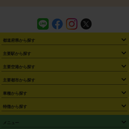
都道府県から探す
・
北海道
・
青森県
・
岩手県
・
宮城県
・
秋田県
・
山形県
主要駅から探す
・
福島県
・
東京都
・
神奈川県
・
埼玉県
・
千葉県
・
茨城県
・
札幌駅
・
仙台駅
・
新宿駅
・
池袋駅
・
渋谷駅
・
東京駅
主要空港から探す
・
栃木県
・
群馬県
・
山梨県
・
愛知県
・
静岡県
・
岐阜県
・
横浜駅
・
川崎駅
・
大宮駅
・
西船橋駅
・
柏駅
・
名古屋駅
・
新千歳空港
・
仙台空港
主要都市から探す
・
長野県
・
新潟県
・
富山県
・
石川県
・
福井県
・
大阪府
・
大阪駅
・
難波駅
・
三宮駅
・
京都駅
・
広島駅
・
博多駅
・
成田空港
・
羽田空港
・
兵庫県
・
京都府
・
滋賀県
・
和歌山県
・
奈良県
・
三重県
・
札幌市
・
仙台市
車種から探す
・
熊本駅
・
那覇空港駅
・
中部国際空港セントレア
・
関西国際空港
・
鳥取県
・
島根県
・
岡山県
・
広島県
・
山口県
・
徳島県
・
千葉市
・
さいたま市
・
軽自動車
・
コンパクトカー
・
ステーションワゴン・セダン
特徴から探す
・
大阪国際空港（伊丹空港）
・
神戸空港
・
香川県
・
愛媛県
・
高知県
・
福岡県
・
佐賀県
・
長崎県
・
横浜市
・
川崎市
・
ミニバン・ワンボックス
・
高級ミニバン・ワンボックス
・
SUV
・
岡山空港
・
徳島空港
・
ハイブリッド
・
宅配レンタカー
・
ETCカードレンタル
・
熊本県
・
大分県
・
宮崎県
・
鹿児島県
・
沖縄県
・
相模原市
・
新潟市
メニュー
・
軽トラック・商用バン
・
福岡空港
・
鹿児島空港
・
長期レンタル
・
深夜時間帯レンタル
・
免責補償プラス