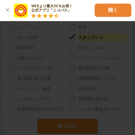
店舗オリジナル
WEBより最大30％お得！

開く
公式アプリ「ニコパス」
特徴で探す
ハイブリッド
禁煙
カード決済
スタッドレス
給油可能
ETCレンタル
宅配レンタカー
ウィークリーレンタル
マンスリーレンタル
朝7時以前も営業
夜21時以降も営業
深夜時間帯レンタル
パーフェクト補償
直前予約
ニコパス（アプリ）
国際運転免許証
営業時間外返却サービス
レッカー搬送サービス
絞り込む