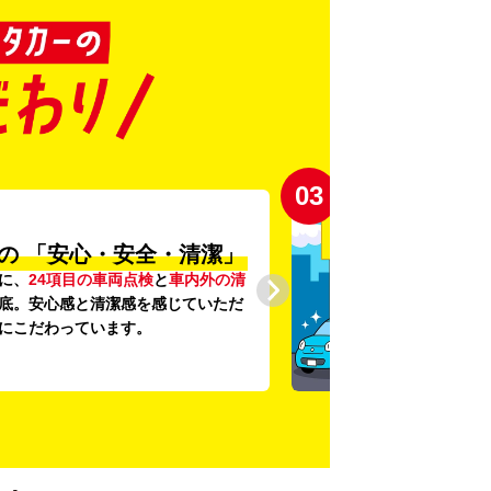
03
の
「安心・安全・清潔」
に、
24項目の車両点検
と
車内外の清
底。安心感と清潔感を感じていただ
にこだわっています。