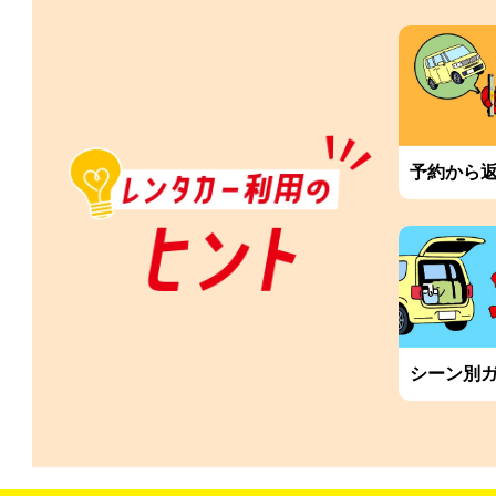
予約から
シーン別