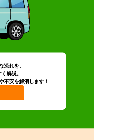
な流れを、
すく解説。
や不安を解消します！