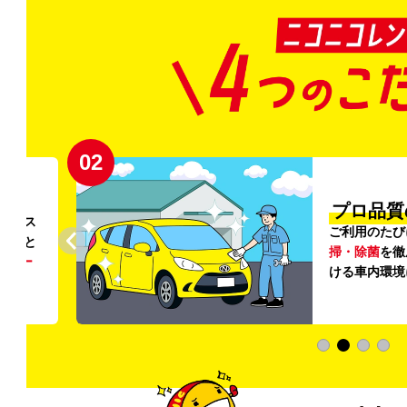
02
円〜
プロ品質
リンス
ご利用のたび
ること
掃・除菌
を徹
う
リー
ける車内環境