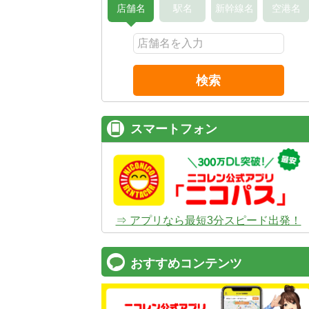
店舗名
駅名
新幹線名
空港名
検索
スマートフォン
⇒ アプリなら最短3分スピード出発！
おすすめコンテンツ