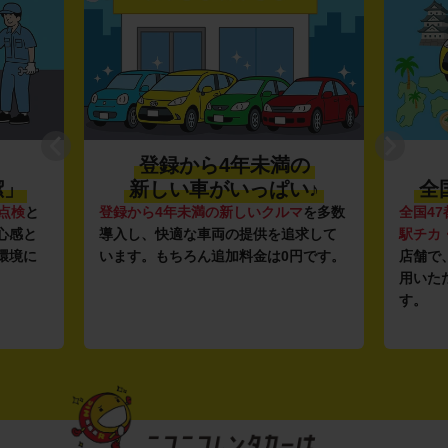
登録から4年未満の
潔」
新しい車がいっぱい♪
全
点検
と
登録から4年未満の新しいクルマ
を多数
全国47
心感と
導入し、快適な車両の提供を追求して
駅チカ
環境に
います。もちろん追加料金は0円です。
店舗で
用いた
す。