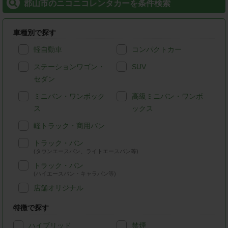
郡山市のニコニコレンタカーを条件検索
車種別で探す
軽自動車
コンパクトカー
ステーションワゴン・
SUV
セダン
ミニバン・ワンボック
高級ミニバン・ワンボ
ス
ックス
軽トラック・商用バン
トラック・バン
(タウンエースバン、ライトエースバン等)
トラック・バン
(ハイエースバン・キャラバン等)
店舗オリジナル
特徴で探す
ハイブリッド
禁煙