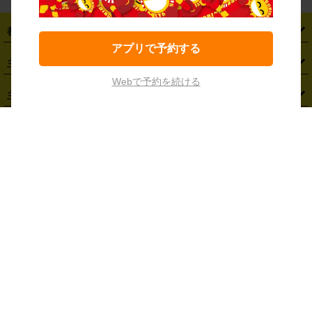
都道府県から探す
アプリで予約する
・
北海道
・
青森県
・
岩手県
・
宮城県
・
秋田県
・
山形県
主要駅から探す
・
福島県
・
東京都
・
神奈川県
・
埼玉県
・
千葉県
・
茨城県
Webで予約を続ける
・
札幌駅
・
仙台駅
・
新宿駅
・
池袋駅
・
渋谷駅
・
東京駅
主要空港から探す
・
栃木県
・
群馬県
・
山梨県
・
愛知県
・
静岡県
・
岐阜県
・
横浜駅
・
川崎駅
・
大宮駅
・
西船橋駅
・
柏駅
・
名古屋駅
・
新千歳空港
・
仙台空港
主要都市から探す
・
長野県
・
新潟県
・
富山県
・
石川県
・
福井県
・
大阪府
・
大阪駅
・
難波駅
・
三宮駅
・
京都駅
・
広島駅
・
博多駅
・
成田空港
・
羽田空港
・
兵庫県
・
京都府
・
滋賀県
・
和歌山県
・
奈良県
・
三重県
・
札幌市
・
仙台市
車種から探す
・
熊本駅
・
那覇空港駅
・
中部国際空港セントレア
・
関西国際空港
・
鳥取県
・
島根県
・
岡山県
・
広島県
・
山口県
・
徳島県
・
千葉市
・
さいたま市
・
軽自動車
・
コンパクトカー
・
ステーションワゴン・セダン
特徴から探す
・
大阪国際空港（伊丹空港）
・
神戸空港
・
香川県
・
愛媛県
・
高知県
・
福岡県
・
佐賀県
・
長崎県
・
横浜市
・
川崎市
・
ミニバン・ワンボックス
・
高級ミニバン・ワンボックス
・
SUV
・
岡山空港
・
徳島空港
・
ハイブリッド
・
宅配レンタカー
・
ETCカードレンタル
・
熊本県
・
大分県
・
宮崎県
・
鹿児島県
・
沖縄県
・
相模原市
・
新潟市
メニュー
・
軽トラック・商用バン
・
福岡空港
・
鹿児島空港
・
長期レンタル
・
深夜時間帯レンタル
・
免責補償プラス
・
静岡市
・
浜松市
・
・
トラック・バン
トップページ
・
はじめての方へ
・
ご利用案内
(タウンエースバン、ライトエースバン等)
企業情報
・
那覇空港
・
パーフェクト補償
・
スタッドレスタイヤ
・
直前予約
・
名古屋市
・
京都市
・
・
トラック・バン
ベストレート保証
・
予約から返却まで
・
・
店舗オリジナル
利用シーン別ガイ
(ハイエースバン・キャラバン等)
・
・
ニコパス(アプリ)
会社概要
・
ニュース
・
国際運転免許証
・
フランチャイズ募集
・
営業時間外返却サービス
・
個人情報保護
関連サービス
・
大阪市
・
堺市
ド
・
・
レッカー搬送サービス
カスタマーハラスメントに対する基本方針