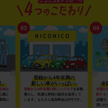
03
04
登録から4年未満の
潔」
新しい車がいっぱい♪
全
点検
と
登録から4年未満の新しいクルマ
を多数
全国47
心感と
導入し、快適な車両の提供を追求して
駅チカ
環境に
います。もちろん追加料金は0円です。
店舗で
用いた