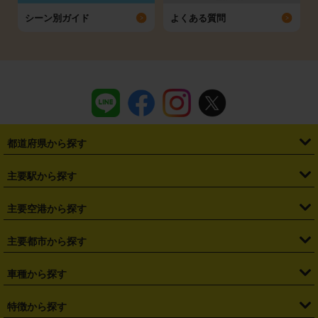
シーン別ガイド
よくある質問
都道府県から探す
・
北海道
・
青森県
・
岩手県
・
宮城県
・
秋田県
・
山形県
主要駅から探す
・
福島県
・
東京都
・
神奈川県
・
埼玉県
・
千葉県
・
茨城県
・
札幌駅
・
仙台駅
・
新宿駅
・
池袋駅
・
渋谷駅
・
東京駅
主要空港から探す
・
栃木県
・
群馬県
・
山梨県
・
愛知県
・
静岡県
・
岐阜県
・
横浜駅
・
川崎駅
・
大宮駅
・
西船橋駅
・
柏駅
・
名古屋駅
・
新千歳空港
・
仙台空港
主要都市から探す
・
長野県
・
新潟県
・
富山県
・
石川県
・
福井県
・
大阪府
・
大阪駅
・
難波駅
・
三宮駅
・
京都駅
・
広島駅
・
博多駅
・
成田空港
・
羽田空港
・
兵庫県
・
京都府
・
滋賀県
・
和歌山県
・
奈良県
・
三重県
・
札幌市
・
仙台市
車種から探す
・
熊本駅
・
那覇空港駅
・
中部国際空港セントレア
・
関西国際空港
・
鳥取県
・
島根県
・
岡山県
・
広島県
・
山口県
・
徳島県
・
千葉市
・
さいたま市
・
軽自動車
・
コンパクトカー
・
ステーションワゴン・セダン
特徴から探す
・
大阪国際空港（伊丹空港）
・
神戸空港
・
香川県
・
愛媛県
・
高知県
・
福岡県
・
佐賀県
・
長崎県
・
横浜市
・
川崎市