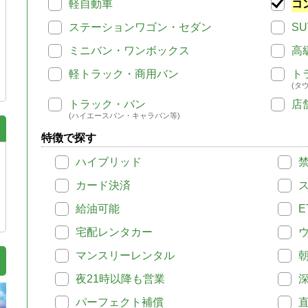
軽自動車
コ
ステーションワゴン・セダン
SU
ミニバン・ワンボックス
高
軽トラック・商用バン
ト
(タ
トラック・バン
店
(ハイエースバン・キャラバン等)
特徴で探す
ハイブリッド
カード決済
給油可能
E
宅配レンタカー
マンスリーレンタル
夜21時以降も営業
パーフェクト補償