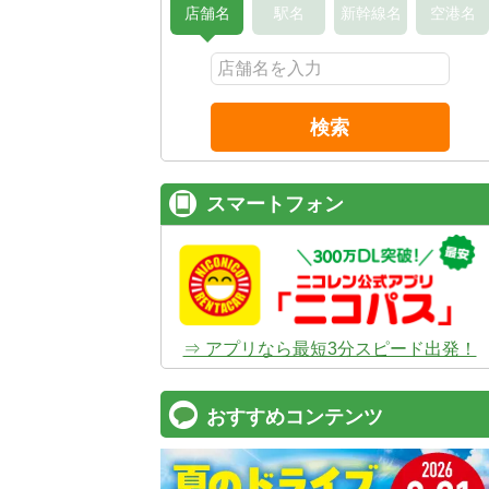
店舗名
駅名
新幹線名
空港名
検索
スマートフォン
⇒ アプリなら最短3分スピード出発！
おすすめコンテンツ