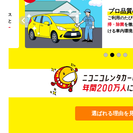
円〜
プロ品質
リンス
ご利用のたび
ること
掃・除菌
を徹
う
リー
ける車内環境
選ばれる理由を