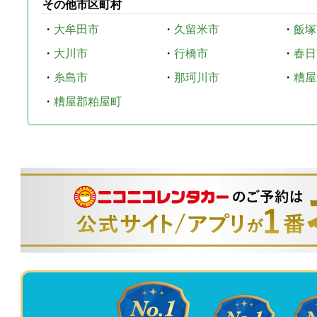
その他市区町村
・
大牟田市
・
久留米市
・
飯塚
・
大川市
・
行橋市
・
春日
・
糸島市
・
那珂川市
・
糟屋
・
糟屋郡粕屋町